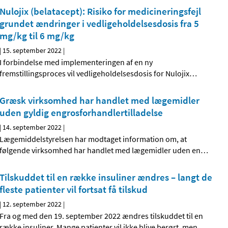
Nulojix (belatacept): Risiko for medicineringsfejl
grundet ændringer i vedligeholdelsesdosis fra 5
mg/kg til 6 mg/kg
|
15. september 2022
|
I forbindelse med implementeringen af en ny
fremstillingsproces vil vedligeholdelsesdosis for Nulojix
…
Græsk virksomhed har handlet med lægemidler
uden gyldig engrosforhandlertilladelse
|
14. september 2022
|
Lægemiddelstyrelsen har modtaget information om, at
følgende virksomhed har handlet med lægemidler uden en
…
Tilskuddet til en række insuliner ændres – langt de
fleste patienter vil fortsat få tilskud
|
12. september 2022
|
Fra og med den 19. september 2022 ændres tilskuddet til en
række insuliner. Mange patienter vil ikke blive berørt, men
…