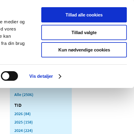
Tillad alle cookies
ale medier og
Udgivelser
Cookies
ed vores
Tillad valgte
re kan
dicinsk
Særlige
fra din brug
styr
produktområder
Kun nødvendige cookies
Vis detaljer
Alle (2506)
TID
2026 (84)
2025 (158)
2024 (224)