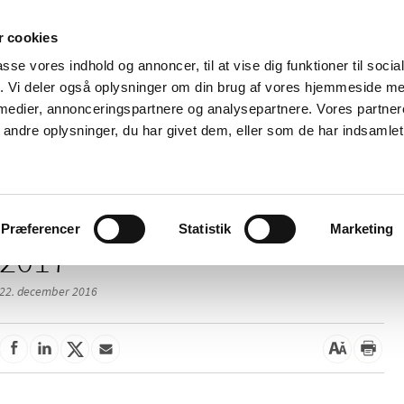
 cookies
passe vores indhold og annoncer, til at vise dig funktioner til soci
Nyheder
Om os
Kontakt
fik. Vi deler også oplysninger om din brug af vores hjemmeside m
 medier, annonceringspartnere og analysepartnere. Vores partne
 og
Tilskud og
Apoteker og salg af
Me
ndre oplysninger, du har givet dem, eller som de har indsamlet 
rmation
priser
medicin
ud
Præferencer
Statistik
Marketing
2017
22. december 2016