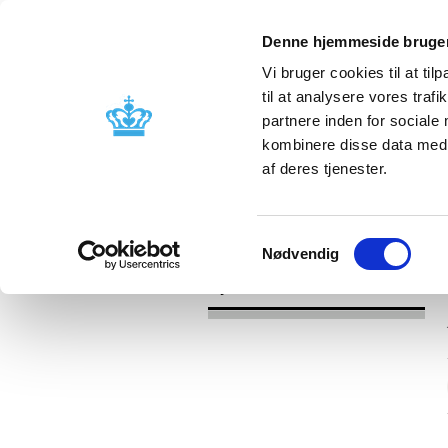
Denne hjemmeside bruger
Vi bruger cookies til at til
til at analysere vores tra
partnere inden for sociale
Godkendelse og
Bivirkninger
kombinere disse data med a
kontrol
produktinfo
af deres tjenester.
/
Nyheder
2017
Samtykkevalg
Nødvendig
Nyheder