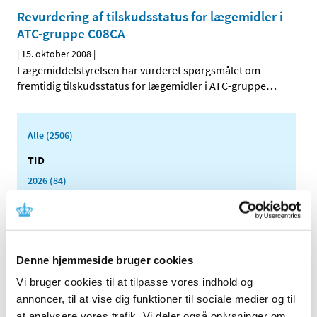
Revurdering af tilskudsstatus for lægemidler i
ATC-gruppe C08CA
|
15. oktober 2008
|
Lægemiddelstyrelsen har vurderet spørgsmålet om
fremtidig tilskudsstatus for lægemidler i ATC-gruppe
…
Alle (2506)
TID
2026 (84)
2025 (158)
2024 (224)
2023 (195)
2022 (197)
Denne hjemmeside bruger cookies
2021 (516)
Vi bruger cookies til at tilpasse vores indhold og
annoncer, til at vise dig funktioner til sociale medier og til
2020 (263)
at analysere vores trafik. Vi deler også oplysninger om