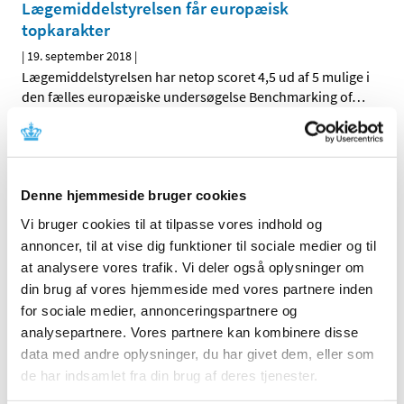
Lægemiddelstyrelsen får europæisk
topkarakter
|
19. september 2018
|
Lægemiddelstyrelsen har netop scoret 4,5 ud af 5 mulige i
den fælles europæiske undersøgelse Benchmarking of
…
Ingen ændringer i tilskudsstatus for medicin til
lokalbehandling af gynækologiske infektioner
|
19. september 2018
|
Denne hjemmeside bruger cookies
Medicintilskudsnævnet har revurderet tilskudsstatus for
Vi bruger cookies til at tilpasse vores indhold og
medicin til lokalbehandling af gynækologiske
…
annoncer, til at vise dig funktioner til sociale medier og til
at analysere vores trafik. Vi deler også oplysninger om
Quetiapin depottabletter får generelt tilskud
din brug af vores hjemmeside med vores partnere inden
|
14. september 2018
|
for sociale medier, annonceringspartnere og
Lægemiddelstyrelsen har besluttet, at depottabletter, der
analysepartnere. Vores partnere kan kombinere disse
indeholder quetiapin, får generelt tilskud. Quetiapin
…
data med andre oplysninger, du har givet dem, eller som
de har indsamlet fra din brug af deres tjenester.
Forurenet valsartan har indtil videre ikke