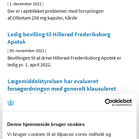
|
1. december 2021
|
Der er i øjeblikket problemer med forsyningen
af;Olbetam 250 mg kapsler, hårde
Ledig bevilling til Hillerød Frederiksborg
Apotek
|
30. november 2021
|
Bevillingen til at drive Hillerød Frederiksborg Apotek er
ledig pr. 1. april 2022.
Lægemiddelstyrelsen har evalueret
forsøgordningen med generelt klausuleret
tilskud på vilkår om risikodeling
|
30. november 2021
|
Et af initiativerne i den daværende regerings Vækstplan
for Life Science fra 2018 var en treårig forsøgsordning
…
Denne hjemmeside bruger cookies
Vi bruger cookies til at tilpasse vores indhold og
Fremover har både Forxiga 5 mg og Forxiga 10