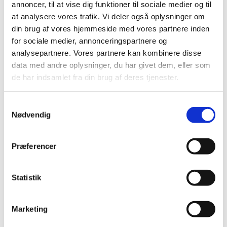
annoncer, til at vise dig funktioner til sociale medier og til
mg generelt tilskud
at analysere vores trafik. Vi deler også oplysninger om
|
29. november 2021
|
din brug af vores hjemmeside med vores partnere inden
Forxiga 10 mg Forxiga, tabletter med indhold af
for sociale medier, annonceringspartnere og
dapagliflozin i styrken 10 mg bevarer generelt tilskud
…
analysepartnere. Vores partnere kan kombinere disse
data med andre oplysninger, du har givet dem, eller som
Information vedr. respirationsudstyr fra Philips
de har indsamlet fra din brug af deres tjenester.
Respironics
|
29. november 2021
|
Samtykkevalg
Fabrikanter af medicinsk udstyr skal løbende, i henhold
Nødvendig
til gældende lovgivning for medicinsk udstyr, overvåge
…
Information vedr. respirationsudstyr fra Philips
Præferencer
Respironics
|
29. november 2021
|
Statistik
Fabrikanter af medicinsk udstyr skal løbende, i henhold
til gældende lovgivning for medicinsk udstyr, overvåge
…
Marketing
Medicintilskudsnævnets endelige