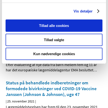
anbefalinger til tilskudsstatus for medicin mod
forstørret prostata
Vis detaljer
|
26. november 2021
|
Medicintilskudsnævnet har revurderet tilskudsstatus for
Tillad alle cookies
medicin mod forstørret prostata (ATC-gruppe G04C,
…
Tillad valgte
EMA anbefaler at godkendelsen af
Pfizer/BioNTechs COVID-19-vaccine udvides til
at gælde 5-11-årige
Kun nødvendige cookies
|
25. november 2021
|
Efter evaluering af nye data fra børn mellem fem og 11 år
har det europæiske lægemiddelagentur EMA besluttet
…
Status på behandlede indberetninger om
formodede bivirkninger ved COVID-19 Vaccine
Janssen (Johnson & Johnson), uge 47
|
25. november 2021
|
Lægemiddelstyrelsen har frem til den 23. november 2021