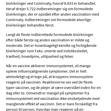
bivirkninger ved Comirnaty, hvoraf 8.833 er behandlet.
Heraf drejer 5.722 indberetninger sig om formodede
bivirkninger, der er opstået efter anden vaccination med
Comirnaty. Indberetninger om formodede alvorlige
bivirkninger behandles først.
Langt de fleste indberettede formodede bivirkninger
efter både første og anden vaccination er milde og
moderate. Det er hovedsageligt kendte og forbigående
bivirkninger som f.eks. smerte ved indstiksstedet,
træthed, hovedpine, utilpashed og feber.
Når en vaccine aktiverer immunsystemet, vil mange
opleve influenzalignende symptomer. Det er helt
almindeligt og et tegn på, at kroppens immunsystem
reagerer på vaccinen. Reaktionerne ses ved de fleste
typer vacciner, og de plejer at være overstået inden for en
dag eller to. Omvendt er mangel på symptomer fra
immunsystemet ved vaccination ikke ensbetydende med
manglende effekt af vaccinen. Det er bare forskelligt fra
person til person, hvordan man reagerer på en