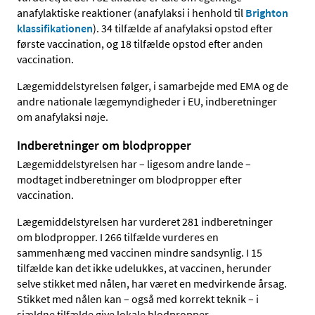
anafylaktiske reaktioner (anafylaksi i henhold til
Brighton
klassifikationen
). 34 tilfælde af anafylaksi opstod efter
første vaccination, og 18 tilfælde opstod efter anden
vaccination.
Lægemiddelstyrelsen følger, i samarbejde med EMA og de
andre nationale lægemyndigheder i EU, indberetninger
om anafylaksi nøje.
Indberetninger om blodpropper
Lægemiddelstyrelsen har – ligesom andre lande –
modtaget indberetninger om blodpropper efter
vaccination.
Lægemiddelstyrelsen har vurderet 281 indberetninger
om blodpropper. I 266 tilfælde vurderes en
sammenhæng med vaccinen mindre sandsynlig. I 15
tilfælde kan det ikke udelukkes, at vaccinen, herunder
selve stikket med nålen, har været en medvirkende årsag.
Stikket med nålen kan – også med korrekt teknik – i
sjældne tilfælde give lokale blodpropper.