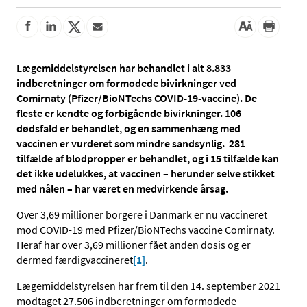
Lægemiddelstyrelsen har behandlet i alt 8.833
indberetninger om formodede bivirkninger ved
Comirnaty (Pfizer/BioNTechs COVID-19-vaccine). De
fleste er kendte og forbigående bivirkninger. 106
dødsfald er behandlet, og en sammenhæng med
vaccinen er vurderet som mindre sandsynlig. 281
tilfælde af blodpropper er behandlet, og i 15 tilfælde kan
det ikke udelukkes, at vaccinen – herunder selve stikket
med nålen – har været en medvirkende årsag.
Over 3,69 millioner borgere i Danmark er nu vaccineret
mod COVID-19 med Pfizer/BioNTechs vaccine Comirnaty.
Heraf har over 3,69 millioner fået anden dosis og er
dermed færdigvaccineret
[1]
.
Lægemiddelstyrelsen har frem til den 14. september 2021
modtaget 27.506 indberetninger om formodede