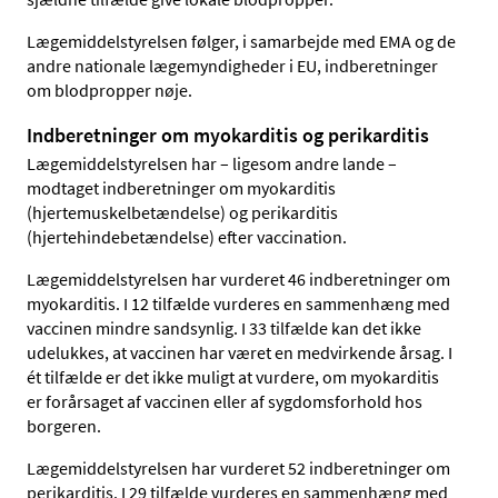
Lægemiddelstyrelsen følger, i samarbejde med EMA og de
andre nationale lægemyndigheder i EU, indberetninger
om blodpropper nøje.
Indberetninger om myokarditis og perikarditis
Lægemiddelstyrelsen har – ligesom andre lande –
modtaget indberetninger om myokarditis
(hjertemuskelbetændelse) og perikarditis
(hjertehindebetændelse) efter vaccination.
Lægemiddelstyrelsen har vurderet 46 indberetninger om
myokarditis. I 12 tilfælde vurderes en sammenhæng med
vaccinen mindre sandsynlig. I 33 tilfælde kan det ikke
udelukkes, at vaccinen har været en medvirkende årsag. I
ét tilfælde er det ikke muligt at vurdere, om myokarditis
er forårsaget af vaccinen eller af sygdomsforhold hos
borgeren.
Lægemiddelstyrelsen har vurderet 52 indberetninger om
perikarditis. I 29 tilfælde vurderes en sammenhæng med