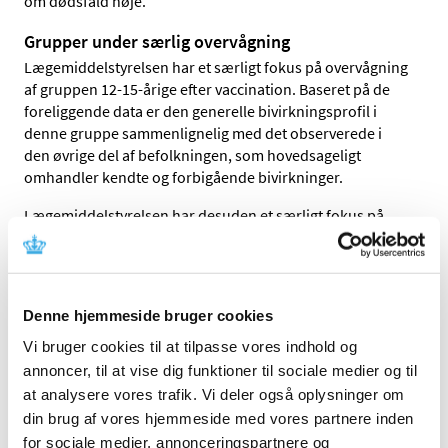
om dødsfald nøje.
Grupper under særlig overvågning
Lægemiddelstyrelsen har et særligt fokus på overvågning
af gruppen 12-15-årige efter vaccination. Baseret på de
foreliggende data er den generelle bivirkningsprofil i
denne gruppe sammenlignelig med det observerede i
den øvrige del af befolkningen, som hovedsageligt
omhandler kendte og forbigående bivirkninger.
Lægemiddelstyrelsen har desuden et særligt fokus på
overvågning af gravide og ammende efter vaccination.
Lægemiddelstyrelsens datagrundlag giver ikke anledning
til mistanke om, at bivirkningsprofilen i denne gruppe
afviger fra bivirkningsprofilen i den øvrige del af
Denne hjemmeside bruger cookies
befolkningen.
Vi bruger cookies til at tilpasse vores indhold og
Indberetning om MIS-C
annoncer, til at vise dig funktioner til sociale medier og til
Lægemiddelstyrelsen har behandlet én indberetning om
at analysere vores trafik. Vi deler også oplysninger om
en sjælden betændelsestilstand MIS-C (Multisystem
din brug af vores hjemmeside med vores partnere inden
Inflammatory Syndrom in Children) hos en 17-årig dreng.
for sociale medier, annonceringspartnere og