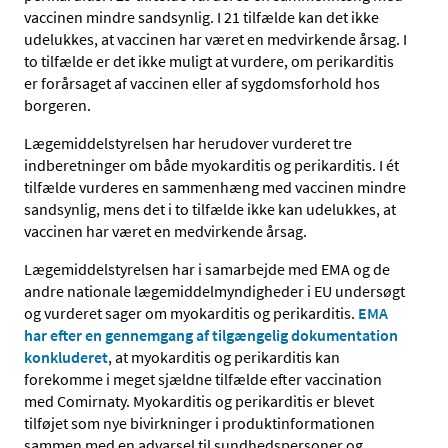
vaccinen mindre sandsynlig. I 21 tilfælde kan det ikke
udelukkes, at vaccinen har været en medvirkende årsag. I
to tilfælde er det ikke muligt at vurdere, om perikarditis
er forårsaget af vaccinen eller af sygdomsforhold hos
borgeren.
Lægemiddelstyrelsen har herudover vurderet tre
indberetninger om både myokarditis og perikarditis. I ét
tilfælde vurderes en sammenhæng med vaccinen mindre
sandsynlig, mens det i to tilfælde ikke kan udelukkes, at
vaccinen har været en medvirkende årsag.
Lægemiddelstyrelsen har i samarbejde med EMA og de
andre nationale lægemiddelmyndigheder i EU undersøgt
og vurderet sager om myokarditis og perikarditis.
EMA
har efter en gennemgang af tilgængelig dokumentation
konkluderet
, at myokarditis og perikarditis kan
forekomme i meget sjældne tilfælde efter vaccination
med Comirnaty. Myokarditis og perikarditis er blevet
tilføjet som nye bivirkninger i produktinformationen
sammen med en advarsel til sundhedspersoner og