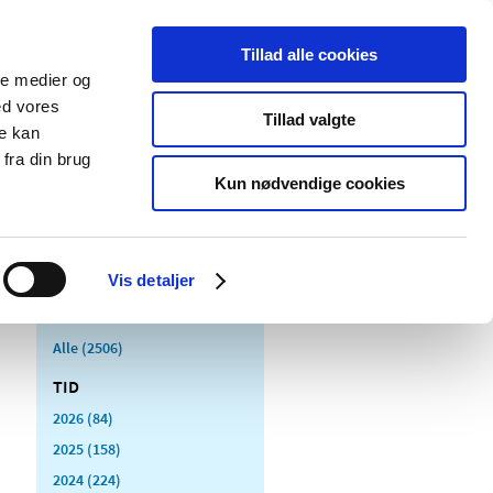
Tillad alle cookies
ale medier og
Udgivelser
Cookies
ed vores
Tillad valgte
re kan
dicinsk
Særlige
fra din brug
styr
produktområder
Kun nødvendige cookies
Vis detaljer
Alle (2506)
TID
2026 (84)
2025 (158)
2024 (224)