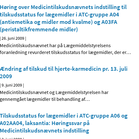
Høring over Medicintilskudsnævnets indstilling til
tilskudsstatus for lægemidler i ATC-gruppe A04
(antiemetika og midler mod kvalme) og A03FA
(peristaltik­fremmende midler)
|
26. juni 2009
|
Medicintilskudsnævnet har på Lægemiddelstyrelsens
foranledning revurderet tilskudsstatus for lægemidler, der er
…
Ændring af tilskud til hjerte-karmedicin pr. 13. juli
2009
|
9. juni 2009
|
Medicintilskudsnævnet og Lægemiddelstyrelsen har
gennemgået lægemidler til behandling af
…
Tilskudsstatus for lægemidler i ATC-gruppe A06 og
A02AA04, laksantia: Høringssvar på
Medicintilskudsnævnets indstilling