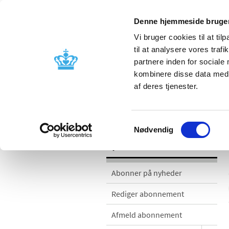
Denne hjemmeside bruger
Vi bruger cookies til at til
til at analysere vores tra
partnere inden for sociale
Godkendelse og
Bivirkninger
kombinere disse data med a
kontrol
produktinfo
af deres tjenester.
Nyheder
Samtykkevalg
Nødvendig
Nyheder
Abonner på nyheder
Rediger abonnement
Afmeld abonnement