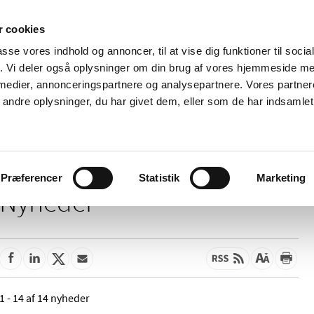
 cookies
passe vores indhold og annoncer, til at vise dig funktioner til soci
Nyheder
Om os
Kontakt
fik. Vi deler også oplysninger om din brug af vores hjemmeside m
 medier, annonceringspartnere og analysepartnere. Vores partne
 og
Tilskud og
Apoteker og salg af
Me
ndre oplysninger, du har givet dem, eller som de har indsamlet 
rmation
priser
medicin
ud
Præferencer
Statistik
Marketing
Nyheder
1 - 14 af 14 nyheder