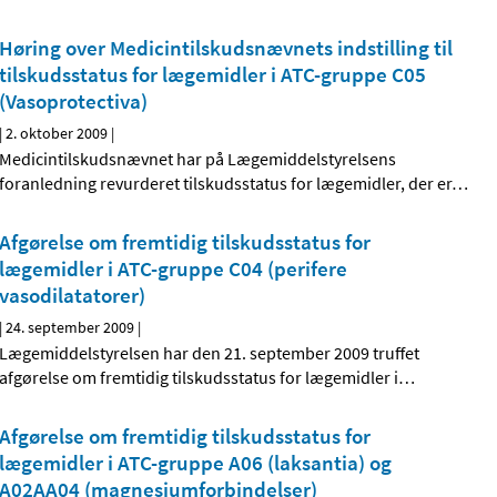
Høring over Medicintilskudsnævnets indstilling til
tilskudsstatus for lægemidler i ATC-gruppe C05
(Vasoprotectiva)
|
2. oktober 2009
|
Medicintilskudsnævnet har på Lægemiddelstyrelsens
foranledning revurderet tilskudsstatus for lægemidler, der er
…
Afgørelse om fremtidig tilskudsstatus for
lægemidler i ATC-gruppe C04 (perifere
vasodilatatorer)
|
24. september 2009
|
Lægemiddelstyrelsen har den 21. september 2009 truffet
afgørelse om fremtidig tilskudsstatus for lægemidler i
…
Afgørelse om fremtidig tilskudsstatus for
lægemidler i ATC-gruppe A06 (laksantia) og
A02AA04 (magnesiumforbindelser)