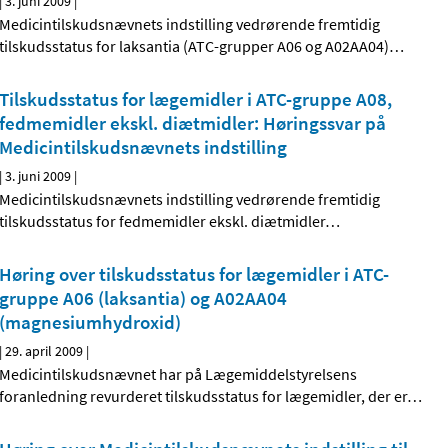
|
3. juni 2009
|
Medicintilskudsnævnets indstilling vedrørende fremtidig
tilskudsstatus for laksantia (ATC-grupper A06 og A02AA04)
…
Tilskudsstatus for lægemidler i ATC-gruppe A08,
fedmemidler ekskl. diætmidler: Høringssvar på
Medicintilskudsnævnets indstilling
|
3. juni 2009
|
Medicintilskudsnævnets indstilling vedrørende fremtidig
tilskudsstatus for fedmemidler ekskl. diætmidler
…
Høring over tilskudsstatus for lægemidler i ATC-
gruppe A06 (laksantia) og A02AA04
(magnesiumhydroxid)
|
29. april 2009
|
Medicintilskudsnævnet har på Lægemiddelstyrelsens
foranledning revurderet tilskudsstatus for lægemidler, der er
…