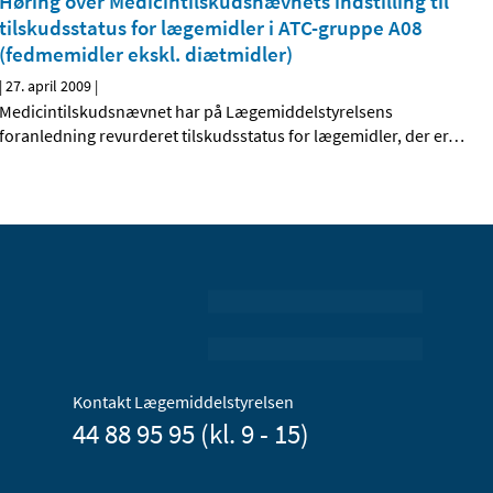
Høring over Medicintilskudsnævnets indstilling til
tilskudsstatus for lægemidler i ATC-gruppe A08
(fedmemidler ekskl. diætmidler)
|
27. april 2009
|
Medicintilskudsnævnet har på Lægemiddelstyrelsens
foranledning revurderet tilskudsstatus for lægemidler, der er
…
Kontakt Lægemiddelstyrelsen
44 88 95 95 (kl. 9 - 15)