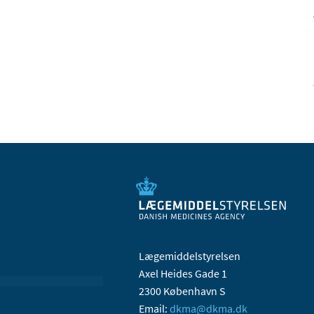
Lægemiddelstyrelsen
Axel Heides Gade 1
2300 København S
Email:
dkma@dkma.dk