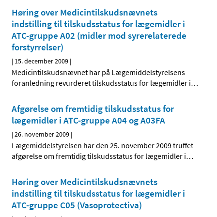
Høring over Medicintilskudsnævnets
indstilling til tilskudsstatus for lægemidler i
ATC-gruppe A02 (midler mod syrerelaterede
forstyrrelser)
|
15. december 2009
|
Medicintilskudsnævnet har på Lægemiddelstyrelsens
foranledning revurderet tilskudsstatus for lægemidler i
…
Afgørelse om fremtidig tilskudsstatus for
lægemidler i ATC-gruppe A04 og A03FA
|
26. november 2009
|
Lægemiddelstyrelsen har den 25. november 2009 truffet
afgørelse om fremtidig tilskudsstatus for lægemidler i
…
Høring over Medicintilskudsnævnets
indstilling til tilskudsstatus for lægemidler i
ATC-gruppe C05 (Vasoprotectiva)