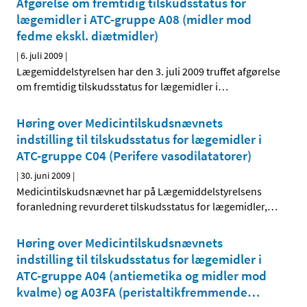
Afgørelse om fremtidig tilskudsstatus for
lægemidler i ATC-gruppe A08 (midler mod
fedme ekskl. diætmidler)
|
6. juli 2009
|
Lægemiddelstyrelsen har den 3. juli 2009 truffet afgørelse
om fremtidig tilskudsstatus for lægemidler i
…
Høring over Medicintilskudsnævnets
indstilling til tilskudsstatus for lægemidler i
ATC-gruppe C04 (Perifere vasodilatatorer)
|
30. juni 2009
|
Medicintilskudsnævnet har på Lægemiddelstyrelsens
foranledning revurderet tilskudsstatus for lægemidler,
…
Høring over Medicintilskudsnævnets
indstilling til tilskudsstatus for lægemidler i
ATC-gruppe A04 (antiemetika og midler mod
kvalme) og A03FA (peristaltik­fremmende
…