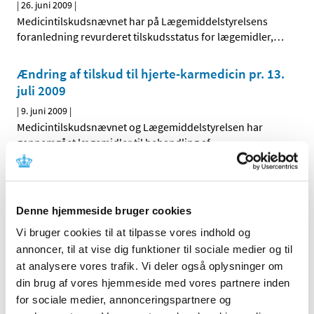
|
26. juni 2009
|
Medicintilskudsnævnet har på Lægemiddelstyrelsens
foranledning revurderet tilskudsstatus for lægemidler,
…
Ændring af tilskud til hjerte-karmedicin pr. 13.
juli 2009
|
9. juni 2009
|
Medicintilskudsnævnet og Lægemiddelstyrelsen har
gennemgået lægemidler til behandling af
…
Tilskudsstatus for lægemidler i ATC-gruppe
A06 og A02AA04, laksantia: Høringssvar på
Denne hjemmeside bruger cookies
Medicintilskudsnævnets indstilling
Vi bruger cookies til at tilpasse vores indhold og
|
3. juni 2009
|
Medicintilskudsnævnets indstilling vedrørende fremtidig
annoncer, til at vise dig funktioner til sociale medier og til
tilskudsstatus for laksantia (ATC-grupper A06 og
…
at analysere vores trafik. Vi deler også oplysninger om
din brug af vores hjemmeside med vores partnere inden
for sociale medier, annonceringspartnere og
Tilskudsstatus for lægemidler i ATC-gruppe