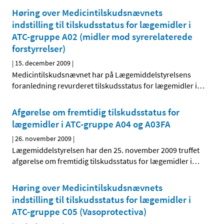
Høring over Medicintilskudsnævnets
indstilling til tilskudsstatus for lægemidler i
ATC-gruppe A02 (midler mod syrerelaterede
forstyrrelser)
|
15. december 2009
|
Medicintilskudsnævnet har på Lægemiddelstyrelsens
foranledning revurderet tilskudsstatus for lægemidler i
…
Afgørelse om fremtidig tilskudsstatus for
lægemidler i ATC-gruppe A04 og A03FA
|
26. november 2009
|
Lægemiddelstyrelsen har den 25. november 2009 truffet
afgørelse om fremtidig tilskudsstatus for lægemidler i
…
Høring over Medicintilskudsnævnets
indstilling til tilskudsstatus for lægemidler i
ATC-gruppe C05 (Vasoprotectiva)