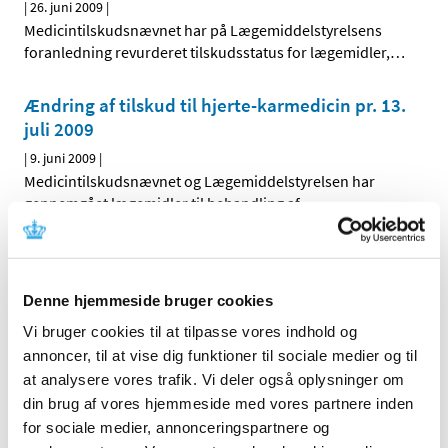
|
26. juni 2009
|
Medicintilskudsnævnet har på Lægemiddelstyrelsens
foranledning revurderet tilskudsstatus for lægemidler,
…
Ændring af tilskud til hjerte-karmedicin pr. 13.
juli 2009
|
9. juni 2009
|
Medicintilskudsnævnet og Lægemiddelstyrelsen har
gennemgået lægemidler til behandling af
…
Tilskudsstatus for lægemidler i ATC-gruppe
A06 og A02AA04, laksantia: Høringssvar på
Denne hjemmeside bruger cookies
Medicintilskudsnævnets indstilling
Vi bruger cookies til at tilpasse vores indhold og
|
3. juni 2009
|
Medicintilskudsnævnets indstilling vedrørende fremtidig
annoncer, til at vise dig funktioner til sociale medier og til
tilskudsstatus for laksantia (ATC-grupper A06 og
…
at analysere vores trafik. Vi deler også oplysninger om
din brug af vores hjemmeside med vores partnere inden
for sociale medier, annonceringspartnere og
Tilskudsstatus for lægemidler i ATC-gruppe