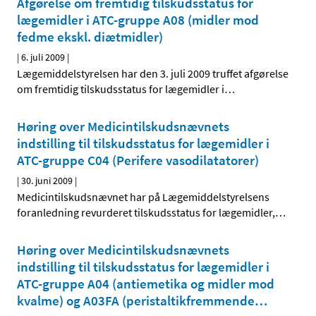
Afgørelse om fremtidig tilskudsstatus for
lægemidler i ATC-gruppe A08 (midler mod
fedme ekskl. diætmidler)
|
6. juli 2009
|
Lægemiddelstyrelsen har den 3. juli 2009 truffet afgørelse
om fremtidig tilskudsstatus for lægemidler i
…
Høring over Medicintilskudsnævnets
indstilling til tilskudsstatus for lægemidler i
ATC-gruppe C04 (Perifere vasodilatatorer)
|
30. juni 2009
|
Medicintilskudsnævnet har på Lægemiddelstyrelsens
foranledning revurderet tilskudsstatus for lægemidler,
…
Høring over Medicintilskudsnævnets
indstilling til tilskudsstatus for lægemidler i
ATC-gruppe A04 (antiemetika og midler mod
kvalme) og A03FA (peristaltik­fremmende
…