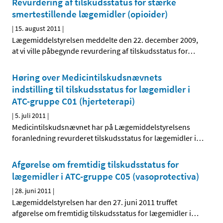
Revurdering af tilskudsstatus for stærke
smertestillende lægemidler (opioider)
|
15. august 2011
|
Lægemiddelstyrelsen meddelte den 22. december 2009,
at vi ville påbegynde revurdering af tilskudsstatus for
…
Høring over Medicintilskudsnævnets
indstilling til tilskudsstatus for lægemidler i
ATC-gruppe C01 (hjerteterapi)
|
5. juli 2011
|
Medicintilskudsnævnet har på Lægemiddelstyrelsens
foranledning revurderet tilskudsstatus for lægemidler i
…
Afgørelse om fremtidig tilskudsstatus for
lægemidler i ATC-gruppe C05 (vasoprotectiva)
|
28. juni 2011
|
Lægemiddelstyrelsen har den 27. juni 2011 truffet
afgørelse om fremtidig tilskudsstatus for lægemidler i
…