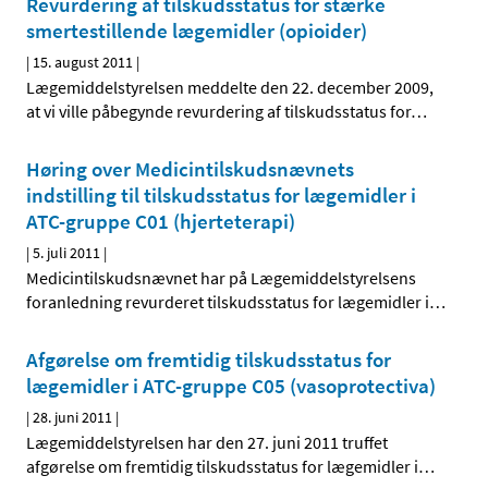
Revurdering af tilskudsstatus for stærke
smertestillende lægemidler (opioider)
|
15. august 2011
|
Lægemiddelstyrelsen meddelte den 22. december 2009,
at vi ville påbegynde revurdering af tilskudsstatus for
…
Høring over Medicintilskudsnævnets
indstilling til tilskudsstatus for lægemidler i
ATC-gruppe C01 (hjerteterapi)
|
5. juli 2011
|
Medicintilskudsnævnet har på Lægemiddelstyrelsens
foranledning revurderet tilskudsstatus for lægemidler i
…
Afgørelse om fremtidig tilskudsstatus for
lægemidler i ATC-gruppe C05 (vasoprotectiva)
|
28. juni 2011
|
Lægemiddelstyrelsen har den 27. juni 2011 truffet
afgørelse om fremtidig tilskudsstatus for lægemidler i
…