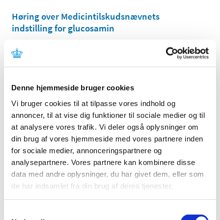
Høring over Medicintilskudsnævnets
indstilling for glucosamin
|
27. maj 2011
|
Medicintilskudsnævnet har revurderet tilskudsstatus for
lægemidler, der indeholder glucosamin. Lægemidlerne
…
Denne hjemmeside bruger cookies
Høring over Medicintilskudsnævnets
indstilling til tilskudsstatus for lægemidler til
Vi bruger cookies til at tilpasse vores indhold og
behandling af depression og angst
annoncer, til at vise dig funktioner til sociale medier og til
(lægemidler i ATC-gruppe N06A m.fl.)
at analysere vores trafik. Vi deler også oplysninger om
din brug af vores hjemmeside med vores partnere inden
|
6. maj 2011
|
for sociale medier, annonceringspartnere og
Medicintilskudsnævnet har på Lægemiddelstyrelsens
foranledning revurderet tilskudsstatus for lægemidler i
…
analysepartnere. Vores partnere kan kombinere disse
data med andre oplysninger, du har givet dem, eller som
de har indsamlet fra din brug af deres tjenester.
Lægemiddelstyrelsen indleder ad hoc
revurdering af tilskudsstatus for glucosamin
(M01AX05)
Samtykkevalg