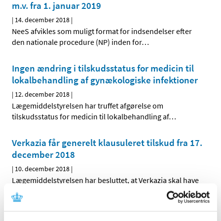
m.v. fra 1. januar 2019
|
14. december 2018
|
NeeS afvikles som muligt format for indsendelser efter
den nationale procedure (NP) inden for
…
Ingen ændring i tilskudsstatus for medicin til
lokalbehandling af gynækologiske infektioner
|
12. december 2018
|
Lægemiddelstyrelsen har truffet afgørelse om
tilskudsstatus for medicin til lokalbehandling af
…
Verkazia får generelt klausuleret tilskud fra 17.
december 2018
|
10. december 2018
|
Lægemiddelstyrelsen har besluttet, at Verkazia skal have
generelt klausuleret tilskud til børn og unge med svær
…
Fixopost mod grøn stær (forhøjet tryk i øjet) får