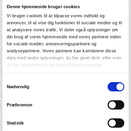
generelt tilskud
Denne hjemmeside bruger cookies
|
10. december 2018
|
Vi bruger cookies til at tilpasse vores indhold og
Lægemiddelstyrelsen har besluttet, at Fixopost i
annoncer, til at vise dig funktioner til sociale medier og til
enkeltdosisbeholdere uden konserveringsmiddel skal
…
at analysere vores trafik. Vi deler også oplysninger om
din brug af vores hjemmeside med vores partnere inden
Tilskud til medicinsk cannabis i
for sociale medier, annonceringspartnere og
forsøgsordningen træder i kraft den 1. januar
analysepartnere. Vores partnere kan kombinere disse
2019
data med andre oplysninger, du har givet dem, eller som
|
10. december 2018
|
de har indsamlet fra din brug af deres tjenester.
Den 1. januar 2019 indføres en særlig tilskudsordning for
medicinsk cannabis, der er omfattet af den fireårige
…
Samtykkevalg
Nødvendig
Alle (2506)
Præferencer
TID
2026 (84)
Statistik
2025 (158)