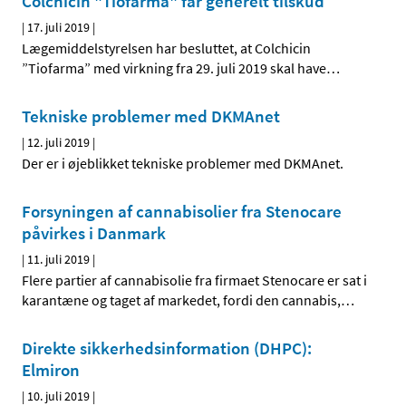
Colchicin "Tiofarma" får generelt tilskud
|
17. juli 2019
|
Lægemiddelstyrelsen har besluttet, at Colchicin
”Tiofarma” med virkning fra 29. juli 2019 skal have
…
Tekniske problemer med DKMAnet
|
12. juli 2019
|
Der er i øjeblikket tekniske problemer med DKMAnet.
Forsyningen af cannabisolier fra Stenocare
påvirkes i Danmark
|
11. juli 2019
|
Flere partier af cannabisolie fra firmaet Stenocare er sat i
karantæne og taget af markedet, fordi den cannabis,
…
Direkte sikkerhedsinformation (DHPC):
Elmiron
|
10. juli 2019
|