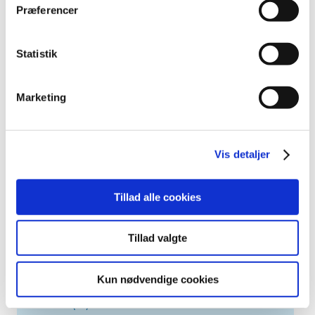
I dag træder en ny ordning i kraft, der gør det muligt for
Præferencer
nogle patienter i fast behandling at få genordineret
…
Statistik
Alle (2506)
TID
Marketing
2026 (84)
2025 (158)
2024 (224)
Vis detaljer
2023 (195)
2022 (197)
Tillad alle cookies
2021 (516)
2020 (263)
Tillad valgte
2019 (159)
december (11)
Kun nødvendige cookies
november (23)
oktober (20)