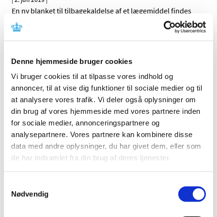
En ny blanket til tilbagekaldelse af et lægemiddel findes
nu på Lægemiddelstyrelsen hjemmeside.
Tilskudsstatus for prolaktinhæmmende,
androgene og antiandrogene lægemidler
Denne hjemmeside bruger cookies
|
1. juli 2019
|
Vi bruger cookies til at tilpasse vores indhold og
Medicintilskudsnævnet har revurderet tilskudsstatus for
annoncer, til at vise dig funktioner til sociale medier og til
medicin til ammestop, forhøjet indhold af prolaktin i
…
at analysere vores trafik. Vi deler også oplysninger om
din brug af vores hjemmeside med vores partnere inden
Ledig bevilling til Hammel Frijsenborg Apotek
for sociale medier, annonceringspartnere og
|
1. juli 2019
|
analysepartnere. Vores partnere kan kombinere disse
Bevillingen til at drive Hammel Frijsenborg Apotek er
data med andre oplysninger, du har givet dem, eller som
ledig pr. 1. januar 2020.
de har indsamlet fra din brug af deres tjenester.
Genordination af visse typer medicin kan nu
Samtykkevalg
ske på apoteket
Nødvendig
|
1. juli 2019
|