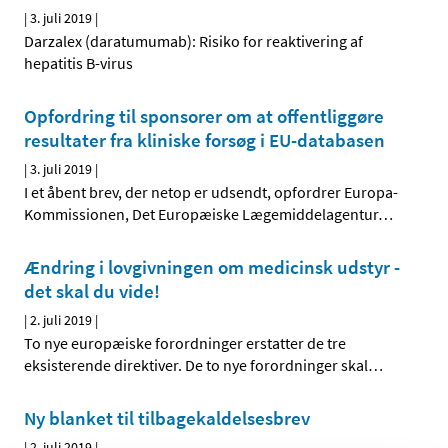
|
3. juli 2019
|
Darzalex (daratumumab): Risiko for reaktivering af
hepatitis B-virus
Opfordring til sponsorer om at offentliggøre
resultater fra kliniske forsøg i EU-databasen
|
3. juli 2019
|
I et åbent brev, der netop er udsendt, opfordrer Europa-
Kommissionen, Det Europæiske Lægemiddelagentur
…
Ændring i lovgivningen om medicinsk udstyr -
det skal du vide!
|
2. juli 2019
|
To nye europæiske forordninger erstatter de tre
eksisterende direktiver. De to nye forordninger skal
…
Ny blanket til tilbagekaldelsesbrev
|
2. juli 2019
|