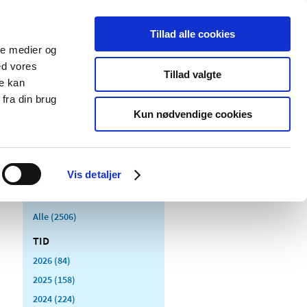
Tillad alle cookies
ale medier og
Udgivelser
Cookies
ed vores
Tillad valgte
re kan
dicinsk
Særlige
fra din brug
styr
produktområder
Kun nødvendige cookies
Vis detaljer
Alle (2506)
TID
2026 (84)
2025 (158)
2024 (224)