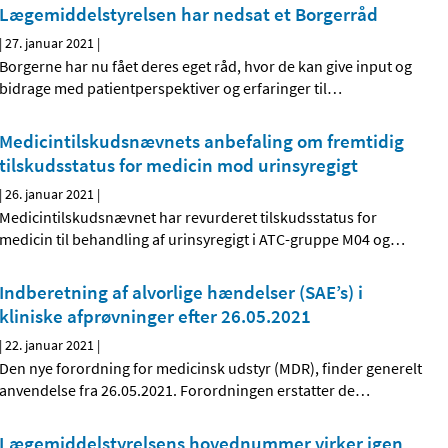
Lægemiddelstyrelsen har nedsat et Borgerråd
|
27. januar 2021
|
Borgerne har nu fået deres eget råd, hvor de kan give input og
bidrage med patientperspektiver og erfaringer til
…
Medicintilskudsnævnets anbefaling om fremtidig
tilskudsstatus for medicin mod urinsyregigt
|
26. januar 2021
|
Medicintilskudsnævnet har revurderet tilskudsstatus for
medicin til behandling af urinsyregigt i ATC-gruppe M04 og
…
Indberetning af alvorlige hændelser (SAE’s) i
kliniske afprøvninger efter 26.05.2021
|
22. januar 2021
|
Den nye forordning for medicinsk udstyr (MDR), finder generelt
anvendelse fra 26.05.2021. Forordningen erstatter de
…
Lægemiddelstyrelsens hovednummer virker igen