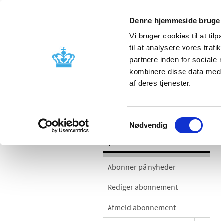
Denne hjemmeside bruger
Vi bruger cookies til at til
til at analysere vores tra
partnere inden for sociale
Godkendelse og
Bivirkninger
kombinere disse data med a
kontrol
produktinfo
af deres tjenester.
Nyheder
Samtykkevalg
Nødvendig
Nyheder
Abonner på nyheder
Rediger abonnement
Afmeld abonnement