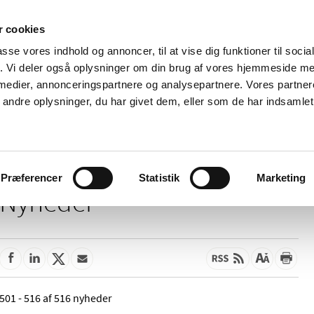
 cookies
passe vores indhold og annoncer, til at vise dig funktioner til soci
Nyheder
Om os
Kontakt
fik. Vi deler også oplysninger om din brug af vores hjemmeside m
 medier, annonceringspartnere og analysepartnere. Vores partne
 og
Tilskud og
Apoteker og salg af
Me
ndre oplysninger, du har givet dem, eller som de har indsamlet 
rmation
priser
medicin
ud
Præferencer
Statistik
Marketing
Nyheder
501 - 516 af 516 nyheder