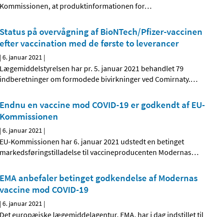
Kommissionen, at produktinformationen for
…
Status på overvågning af BioNTech/Pfizer-vaccinen
efter vaccination med de første to leverancer
|
6. januar 2021
|
Lægemiddelstyrelsen har pr. 5. januar 2021 behandlet 79
indberetninger om formodede bivirkninger ved Comirnaty.
…
Endnu en vaccine mod COVID-19 er godkendt af EU-
Kommissionen
|
6. januar 2021
|
EU-Kommissionen har 6. januar 2021 udstedt en betinget
markedsføringstilladelse til vaccineproducenten Modernas
…
EMA anbefaler betinget godkendelse af Modernas
vaccine mod COVID-19
|
6. januar 2021
|
Det europæiske lægemiddelagentur, EMA, har i dag indstillet til