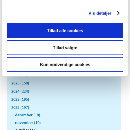
Genopslag: Ledig bevilling til
Vis detaljer
Grøndalsapoteket
|
5. oktober 2022
|
Bevillingen til at drive Grøndalsapoteket er ledig snarest
Tillad alle cookies
muligt efter aftale med apotekeren. Grøndalsapoteket
…
Tillad valgte
Alle (2506)
Kun nødvendige cookies
TID
2026 (84)
2025 (158)
2024 (224)
2023 (195)
2022 (197)
december (18)
november (19)