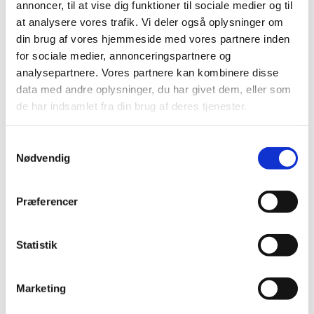
annoncer, til at vise dig funktioner til sociale medier og til
117 lægemiddelinspektører fra hele verden er i denne
at analysere vores trafik. Vi deler også oplysninger om
uge samlet til workshop i København. De kommer fra
…
din brug af vores hjemmeside med vores partnere inden
for sociale medier, annonceringspartnere og
Bevilling til at drive Kongelig Hof Apotek
analysepartnere. Vores partnere kan kombinere disse
|
7. oktober 2022
|
data med andre oplysninger, du har givet dem, eller som
Lægemiddelstyrelsen har den 30. september 2022
de har indsamlet fra din brug af deres tjenester.
meddelt, at Bent Halling-Sørensen får bevilling til at
…
Samtykkevalg
Bevilling til at drive Storvorde Sejlflod Apotek
Nødvendig
|
7. oktober 2022
|
Lægemiddelstyrelsen har den 21. september 2022
Præferencer
meddelt, at Ihab Eleyan får bevilling til at drive
…
Bevilling til at drive Aalborg Løve Apotek
Statistik
|
7. oktober 2022
|
Lægemiddelstyrelsen har den 15. september 2022
Marketing
meddelt, at Pouian Abedinpour får bevilling til at drive
…