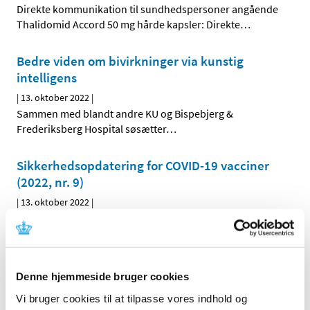
Direkte kommunikation til sundhedspersoner angående
Thalidomid Accord 50 mg hårde kapsler: Direkte
…
Bedre viden om bivirkninger via kunstig
intelligens
|
13. oktober 2022
|
Sammen med blandt andre KU og Bispebjerg &
Frederiksberg Hospital søsætter
…
Sikkerhedsopdatering for COVID-19 vacciner
(2022, nr. 9)
|
13. oktober 2022
|
Denne sikkerhedsopdatering har fokus på de vacciner,
der indgår i det danske vaccinationsprogram mod
…
Styrket internationalt samarbejde om kontrol
Denne hjemmeside bruger cookies
af lægemiddelforsøg
Vi bruger cookies til at tilpasse vores indhold og
|
11. oktober 2022
|