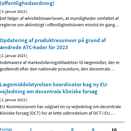
(offentlighedsordning)
|
5. januar 2023
|
Det følger af whistleblowerloven, at myndigheder omfattet af
reglerne om aktindsigt i offentlighedsloven mindst én gang
…
Opdatering af produktresumeer på grund af
ændrede ATC-koder for 2023
|
2. januar 2023
|
Indehavere af markedsføringstilladelser til lægemidler, der er
godkendt efter den nationale procedure, den decentrale
…
Lægemiddelstyrelsen koordinator bag ny EU-
vejledning om decentrale kliniske forsøg
|
2. januar 2023
|
EU-Kommissionen har udgivet en ny vejledning om decentrale
kliniske forsøg (DCT) for at lette udbredelsen af DCT i EU.
…
Forrige
1
8
9
10
…