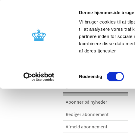
Denne hjemmeside bruger
Vi bruger cookies til at til
til at analysere vores tra
partnere inden for sociale
Godkendelse og
Bivirkninger
kombinere disse data med a
kontrol
produktinfo
af deres tjenester.
Nyheder
Samtykkevalg
Nødvendig
Nyheder
Abonner på nyheder
Rediger abonnement
Afmeld abonnement