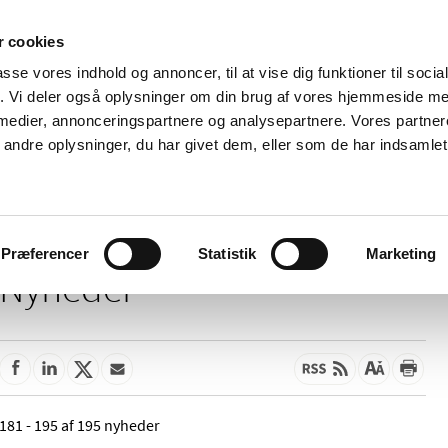
 cookies
passe vores indhold og annoncer, til at vise dig funktioner til soci
Nyheder
Om os
Kontakt
fik. Vi deler også oplysninger om din brug af vores hjemmeside m
 medier, annonceringspartnere og analysepartnere. Vores partne
 og
Tilskud og
Apoteker og salg af
Me
ndre oplysninger, du har givet dem, eller som de har indsamlet 
rmation
priser
medicin
ud
Præferencer
Statistik
Marketing
Nyheder
181 - 195 af 195 nyheder