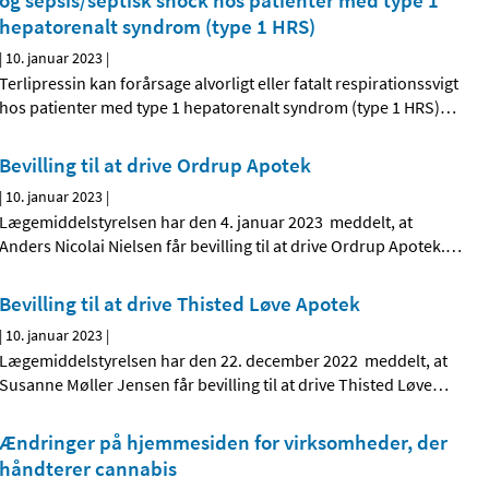
og sepsis/septisk shock hos patienter med type 1
hepatorenalt syndrom (type 1 HRS)
|
10. januar 2023
|
Terlipressin kan forårsage alvorligt eller fatalt respirationssvigt
hos patienter med type 1 hepatorenalt syndrom (type 1 HRS)
…
Bevilling til at drive Ordrup Apotek
|
10. januar 2023
|
Lægemiddelstyrelsen har den 4. januar 2023 meddelt, at
Anders Nicolai Nielsen får bevilling til at drive Ordrup Apotek.
…
Bevilling til at drive Thisted Løve Apotek
|
10. januar 2023
|
Lægemiddelstyrelsen har den 22. december 2022 meddelt, at
Susanne Møller Jensen får bevilling til at drive Thisted Løve
…
Ændringer på hjemmesiden for virksomheder, der
håndterer cannabis