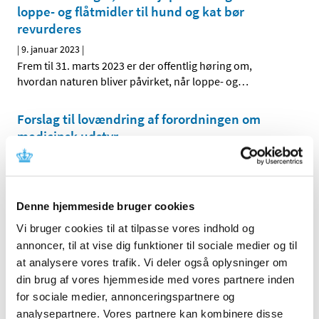
loppe- og flåtmidler til hund og kat bør
revurderes
|
9. januar 2023
|
Frem til 31. marts 2023 er der offentlig høring om,
hvordan naturen bliver påvirket, når loppe- og
…
Forslag til lovændring af forordningen om
medicinsk udstyr
|
6. januar 2023
|
EU Kommissionen har i dag vedtaget et forslag til en
lovændring af forordningen om medicinsk udstyr, som
…
Denne hjemmeside bruger cookies
Lægemiddelstyrelsens whistleblowerordning i
Vi bruger cookies til at tilpasse vores indhold og
perioden 17. december 2021 til 31. december
annoncer, til at vise dig funktioner til sociale medier og til
2022 (offentlighedsordning)
at analysere vores trafik. Vi deler også oplysninger om
din brug af vores hjemmeside med vores partnere inden
|
5. januar 2023
|
for sociale medier, annonceringspartnere og
Det følger af whistleblowerloven, at myndigheder
omfattet af reglerne om aktindsigt i offentlighedsloven
…
analysepartnere. Vores partnere kan kombinere disse