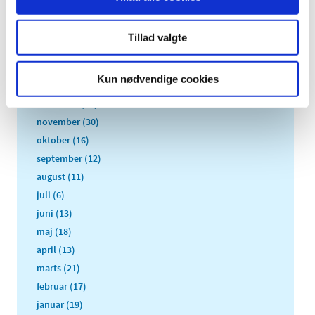
TID
2026 (84)
Tillad valgte
2025 (158)
2024 (224)
Kun nødvendige cookies
2023 (195)
december (19)
november (30)
oktober (16)
september (12)
august (11)
juli (6)
juni (13)
maj (18)
april (13)
marts (21)
februar (17)
januar (19)