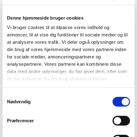
|
9. april 2024
|
Ansøgningsskema og tilhørende guide om
Denne hjemmeside bruger cookies
engrosforhandling af visse stoffer kan nu findes på
…
Vi bruger cookies til at tilpasse vores indhold og
Danmark har fået et bemyndiget organ til
annoncer, til at vise dig funktioner til sociale medier og til
certificering af medicinsk udstyr
at analysere vores trafik. Vi deler også oplysninger om
din brug af vores hjemmeside med vores partnere inden
|
8. april 2024
|
for sociale medier, annonceringspartnere og
Lægemiddelstyrelsen har designeret TÜV SÜD Danmark
ApS som bemyndiget organ for medicinsk udstyr. Det
…
analysepartnere. Vores partnere kan kombinere disse
data med andre oplysninger, du har givet dem, eller som
de har indsamlet fra din brug af deres tjenester.
Ledig bevilling til Nexø Apotek
|
4. april 2024
|
Samtykkevalg
Bevillingen til at drive Nexø Apotek er ledig pr. 1.
Nødvendig
september 2024. Bevillingen er opslået ledig efter Lov
…
Præferencer
Alle (2506)
TID