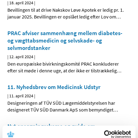
|
18. april 2024
|
Bevillingen til at drive Nakskov Løve Apotek er ledig pr. 1.
januar 2025. Bevillingen er opslået ledig efter Lov om
…
PRAC afviser sammenhæng mellem diabetes-
og vægttabsmedicin og selvskade- og
selvmordstanker
|
12. april 2024
|
Den europæiske bivirkningskomité PRAC konkluderer
efter sit møde i denne uge, at der ikke er tilstrækkelig
…
11. Nyhedsbrev om Medicinsk Udstyr
|
11. april 2024
|
Designeringen af TÜV SÜD Lægemiddelstyrelsen har
designeret TÜV SÜD Danmark ApS som bemyndiget
…
Nyt ansøgningsskema og guide om
engrosforhandling af visse stoffer