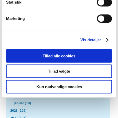
Statistik
2026 (84)
2025 (158)
Marketing
2024 (224)
december (28)
november (28)
Vis detaljer
oktober (28)
september (15)
august (10)
Tillad alle cookies
juli (20)
juni (15)
Tillad valgte
maj (25)
april (12)
Kun nødvendige cookies
marts (10)
februar (14)
januar (19)
2023 (195)
2022 (197)