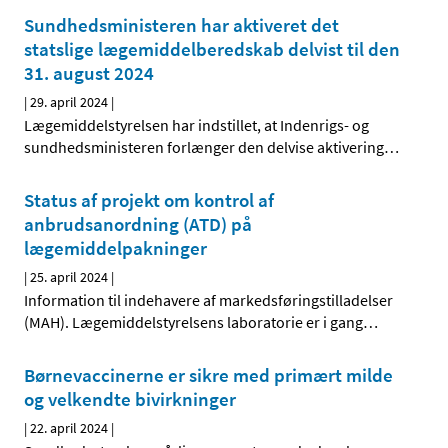
Sundhedsministeren har aktiveret det
statslige lægemiddelberedskab delvist til den
31. august 2024
|
29. april 2024
|
Lægemiddelstyrelsen har indstillet, at Indenrigs- og
sundhedsministeren forlænger den delvise aktivering
…
Status af projekt om kontrol af
anbrudsanordning (ATD) på
lægemiddelpakninger
|
25. april 2024
|
Information til indehavere af markedsføringstilladelser
(MAH). Lægemiddelstyrelsens laboratorie er i gang
…
Børnevaccinerne er sikre med primært milde
og velkendte bivirkninger
|
22. april 2024
|