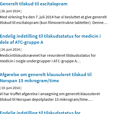
Generelt tilskud til escitalopram
|
26. juni 2014
|
Med virkning fra den 7. juli 2014 har vi besluttet at give generelt
tilskud til escitalopram (kun filmovertrukne tabletter). Denne
…
Endelig indstilling til tilskudsstatus for medicin i
dele af ATC-gruppe A
|
24. juni 2014
|
Medicintilskudsnævnet har revurderet tilskudsstatus for
medicin i nogle undergrupper i ATC-gruppe A
…
Afgørelse om generelt klausuleret tilskud til
Norspan 15 mikrogram/time
|
19. juni 2014
|
Vi har truffet afgørelse i ansøgning om generelt klausuleret
tilskud til Norspan depotplaster 15 mikrogram/time.
…
Endelig indstilling til tilskudsstatus for