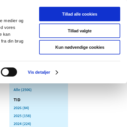
Tillad alle cookies
ale medier og
Udgivelser
Cookies
ed vores
Tillad valgte
re kan
dicinsk
Særlige
fra din brug
styr
produktområder
Kun nødvendige cookies
Vis detaljer
Alle (2506)
TID
2026 (84)
2025 (158)
2024 (224)