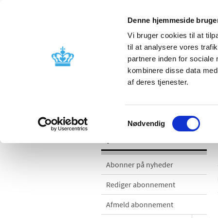
Denne hjemmeside bruger
Vi bruger cookies til at til
til at analysere vores tra
partnere inden for sociale
Godkendelse og
Bivirkninger
kombinere disse data med a
kontrol
produktinfo
af deres tjenester.
Nyheder
Samtykkevalg
Nødvendig
Nyheder
Abonner på nyheder
Rediger abonnement
Afmeld abonnement