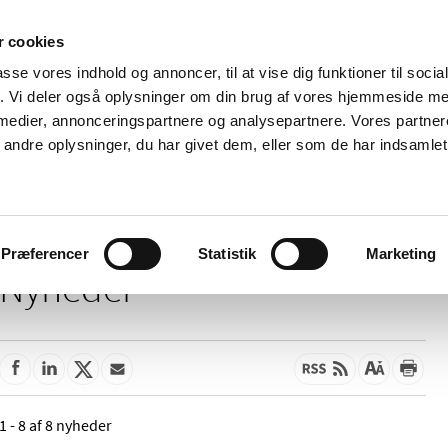
 cookies
passe vores indhold og annoncer, til at vise dig funktioner til soci
Nyheder
Om os
Kontakt
fik. Vi deler også oplysninger om din brug af vores hjemmeside m
 medier, annonceringspartnere og analysepartnere. Vores partne
 og
Tilskud og
Apoteker og salg af
Me
ndre oplysninger, du har givet dem, eller som de har indsamlet 
rmation
priser
medicin
ud
Præferencer
Statistik
Marketing
Nyheder
1 - 8 af 8 nyheder