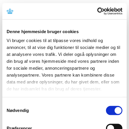
Alle (2506)
TID
Denne hjemmeside bruger cookies
2026 (84)
Vi bruger cookies til at tilpasse vores indhold og
2025 (158)
annoncer, til at vise dig funktioner til sociale medier og til
2024 (224)
at analysere vores trafik. Vi deler også oplysninger om
2023 (195)
din brug af vores hjemmeside med vores partnere inden
for sociale medier, annonceringspartnere og
2022 (197)
analysepartnere. Vores partnere kan kombinere disse
2021 (516)
data med andre oplysninger, du har givet dem, eller som
2020 (263)
de har indsamlet fra din brug af deres tjenester.
2019 (159)
2018 (150)
Samtykkevalg
2017 (167)
Nødvendig
december (19)
november (19)
Præferencer