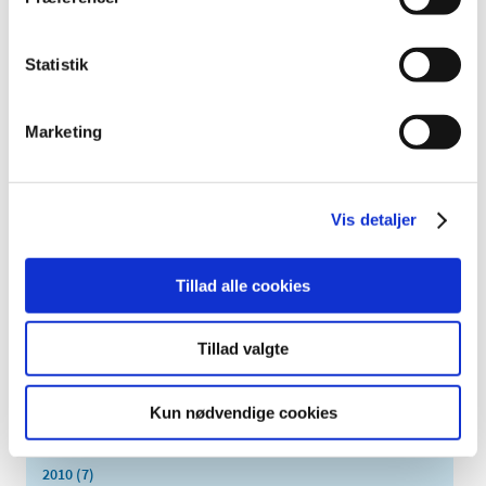
oktober (13)
september (16)
august (12)
Statistik
juli (9)
juni (15)
Marketing
maj (9)
april (8)
marts (16)
Vis detaljer
februar (14)
januar (17)
Tillad alle cookies
2016 (167)
2015 (33)
Tillad valgte
2014 (44)
2013 (49)
Kun nødvendige cookies
2012 (44)
2011 (13)
2010 (7)