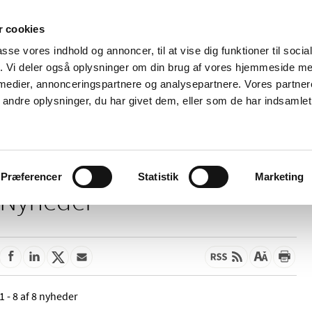
 cookies
passe vores indhold og annoncer, til at vise dig funktioner til soci
Nyheder
Om os
Kontakt
fik. Vi deler også oplysninger om din brug af vores hjemmeside m
 medier, annonceringspartnere og analysepartnere. Vores partne
 og
Tilskud og
Apoteker og salg af
Me
ndre oplysninger, du har givet dem, eller som de har indsamlet 
rmation
priser
medicin
ud
Præferencer
Statistik
Marketing
Nyheder
1 - 8 af 8 nyheder