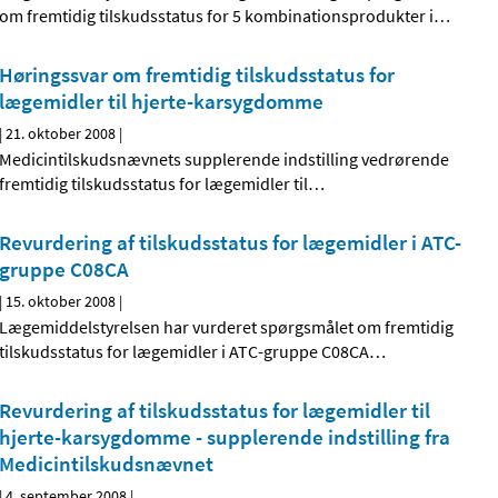
om fremtidig tilskudsstatus for 5 kombinationsprodukter i
…
Høringssvar om fremtidig tilskudsstatus for
lægemidler til hjerte-karsygdomme
|
21. oktober 2008
|
Medicintilskudsnævnets supplerende indstilling vedrørende
fremtidig tilskudsstatus for lægemidler til
…
Revurdering af tilskudsstatus for lægemidler i ATC-
gruppe C08CA
|
15. oktober 2008
|
Lægemiddelstyrelsen har vurderet spørgsmålet om fremtidig
tilskudsstatus for lægemidler i ATC-gruppe C08CA
…
Revurdering af tilskudsstatus for lægemidler til
hjerte-karsygdomme - supplerende indstilling fra
Medicintilskudsnævnet
|
4. september 2008
|