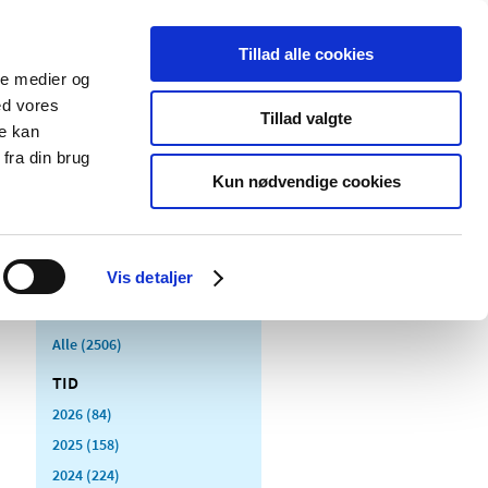
Tillad alle cookies
ale medier og
Udgivelser
Cookies
ed vores
Tillad valgte
re kan
dicinsk
Særlige
fra din brug
styr
produktområder
Kun nødvendige cookies
Vis detaljer
Alle (2506)
TID
2026 (84)
2025 (158)
2024 (224)