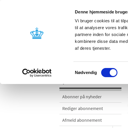
Denne hjemmeside bruger
Vi bruger cookies til at til
til at analysere vores tra
partnere inden for sociale
Godkendelse og
Bivirkninger
kombinere disse data med a
kontrol
produktinfo
af deres tjenester.
Nyheder
Samtykkevalg
Nødvendig
Nyheder
Abonner på nyheder
Rediger abonnement
Afmeld abonnement