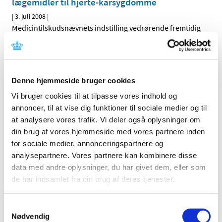
lægemidler til hjerte-karsygdomme
|
3. juli 2008
|
Medicintilskudsnævnets indstilling vedrørende fremtidig
tilskudsstatus for lægemidler til hjerte-karsygdomme i
…
Revurdering af tilskudsstatus for lægemidler
til hjerte-karsygdomme i ATC-grupperne C02,
Denne hjemmeside bruger cookies
C03, C07, C08 og C09
Vi bruger cookies til at tilpasse vores indhold og
|
30. januar 2008
|
annoncer, til at vise dig funktioner til sociale medier og til
Medicintilskudsnævnet har på Lægemiddelstyrelsens
at analysere vores trafik. Vi deler også oplysninger om
foranledning revurderet tilskudsstatus for lægemidler,
…
din brug af vores hjemmeside med vores partnere inden
for sociale medier, annonceringspartnere og
analysepartnere. Vores partnere kan kombinere disse
Alle (2506)
data med andre oplysninger, du har givet dem, eller som
TID
de har indsamlet fra din brug af deres tjenester.
2026 (84)
2025 (158)
Samtykkevalg
Nødvendig
2024 (224)