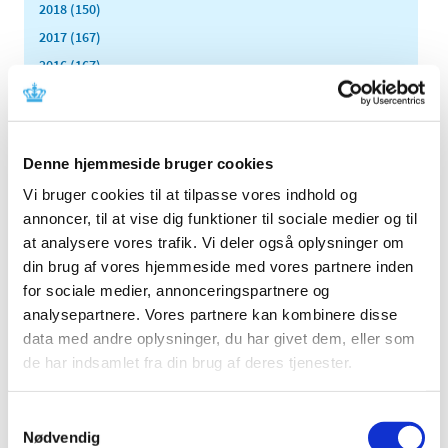
2018 (150)
2017 (167)
2016 (167)
2015 (33)
2014 (44)
2013 (49)
Denne hjemmeside bruger cookies
december (4)
Vi bruger cookies til at tilpasse vores indhold og
november (5)
annoncer, til at vise dig funktioner til sociale medier og til
oktober (3)
at analysere vores trafik. Vi deler også oplysninger om
september (6)
din brug af vores hjemmeside med vores partnere inden
august (2)
for sociale medier, annonceringspartnere og
juli (2)
analysepartnere. Vores partnere kan kombinere disse
juni (2)
data med andre oplysninger, du har givet dem, eller som
maj (3)
de har indsamlet fra din brug af deres tjenester.
april (6)
marts (10)
Samtykkevalg
februar (4)
Nødvendig