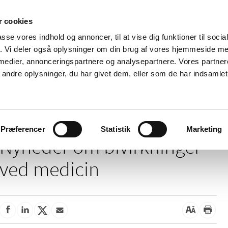
 cookies
passe vores indhold og annoncer, til at vise dig funktioner til soci
Nyheder
Om os
Kontakt
fik. Vi deler også oplysninger om din brug af vores hjemmeside m
 medier, annonceringspartnere og analysepartnere. Vores partne
 og
Tilskud og
Apoteker og salg af
Me
ndre oplysninger, du har givet dem, eller som de har indsamlet 
rmation
priser
medicin
ud
/
/
Bivirkninger og produktinformation
Sikkerhed ved medicin
Bivirk
Præferencer
Statistik
Marketing
Nyheder om bivirkninger
ved medicin