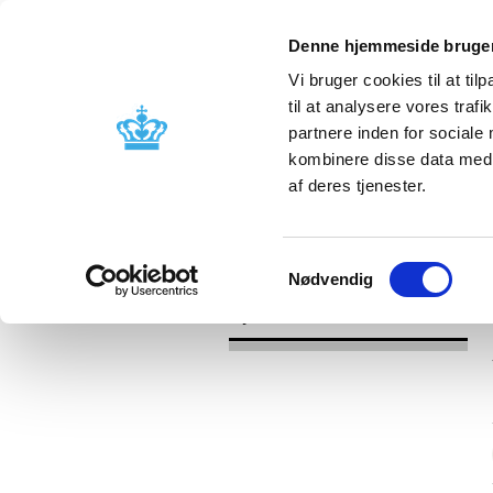
Denne hjemmeside bruger
Vi bruger cookies til at til
til at analysere vores tra
partnere inden for sociale
Godkendelse og
Bivirkninger
kombinere disse data med a
kontrol
produktinfo
af deres tjenester.
/
/
Nyheder
Kategori
Nyheder om 
Samtykkevalg
Nødvendig
Nyheder