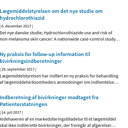
Lægemiddelstyrelsen om det nye studie om
hydrochlorothiazid
|
6. december 2017
|
Det nye danske studie; Hydrochlorothiazide use and risk of
non-melanoma skin cancer: A nationwide case-control study
…
Ny praksis for follow-up information til
bivirkningsindberetninger
|
29. september 2017
|
Lægemiddelstyrelsen har indført en ny praksis for behandling
af lægemiddelvirksomheders anmodninger om indhentelse
…
Indberetning af bivirkninger modtaget fra
Patienterstatningen
|
14. juli 2017
|
Indehaveren af en markedsføringstilladelse til et lægemiddel
skal ikke indberette bivirkninger, der fremgår af afgørelser
…