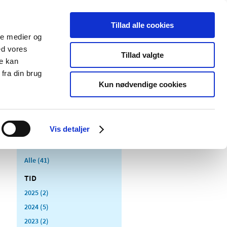
Tillad alle cookies
ale medier og
Udgivelser
Cookies
ed vores
Tillad valgte
re kan
dicinsk
Særlige
fra din brug
styr
produktområder
Kun nødvendige cookies
ninger
Vis detaljer
Alle (41)
TID
2025 (2)
2024 (5)
2023 (2)