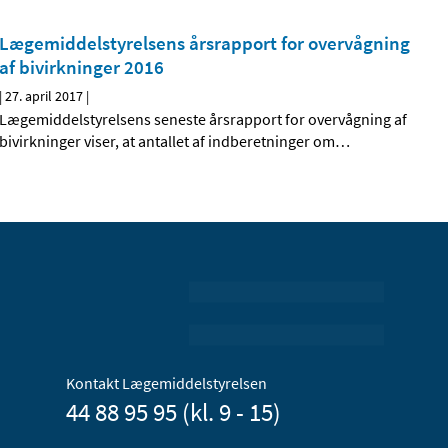
Lægemiddelstyrelsens årsrapport for overvågning
af bivirkninger 2016
|
27. april 2017
|
Lægemiddelstyrelsens seneste årsrapport for overvågning af
bivirkninger viser, at antallet af indberetninger om
…
Kontakt Lægemiddelstyrelsen
44 88 95 95 (kl. 9 - 15)