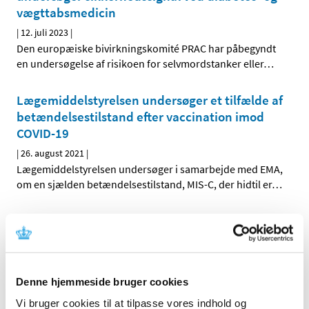
vægttabsmedicin
|
12. juli 2023
|
Den europæiske bivirkningskomité PRAC har påbegyndt
en undersøgelse af risikoen for selvmordstanker eller
…
Lægemiddelstyrelsen undersøger et tilfælde af
betændelsestilstand efter vaccination imod
COVID-19
|
26. august 2021
|
Lægemiddelstyrelsen undersøger i samarbejde med EMA,
om en sjælden betændelsestilstand, MIS-C, der hidtil er
…
Status på overvågning af BioNTech/Pfizer-
vaccinen
|
18. januar 2021
|
Over 100.000 danskere er vaccineret med
Denne hjemmeside bruger cookies
BioNTech/Pfizers vaccine Comirnaty. 117
…
Vi bruger cookies til at tilpasse vores indhold og