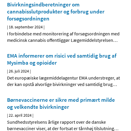
Bivirkningsindberetninger om
cannabisslutprodukter og forbrug under
forsøgsordningen
|
18. september 2024
|
I forbindelse med monitorering af forsøgsordningen med
medicinsk cannabis offentliggør Lægemiddelstyrelsen
…
EMA informerer om risici ved samtidig brug af
Mysimba og opioider
|
26. juli 2024
|
Det europæiske lægemiddelagentur EMA understreger, at
der kan opstå alvorlige bivirkninger ved samtidig brug
…
Børnevaccinerne er sikre med primært milde
og velkendte bivirkninger
|
22. april 2024
|
Sundhedsstyrelsens årlige rapport over de danske
børnevacciner viser, at der fortsat er tårnhøj tilslutning
…