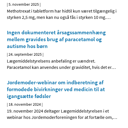
|
5. november 2025
|
Methotrexat i tabletform har hidtil kun været tilgængelig i
styrken 2,5 mg, men kan nu også fås i styrken 10 mg.
…
Ingen dokumenteret årsagssammenhæng
mellem gravides brug af paracetamol og
autisme hos børn
|
24. september 2025
|
Lægemiddelstyrelsens anbefaling er uændret.
Paracetamol kan anvendes under graviditet, hvis det er
…
Jordemoder-webinar om indberetning af
formodede bivirkninger ved medicin til at
igangsætte fødsler
|
18. november 2024
|
19. november 2024 deltager Lægemiddelstyrelsen i et
webinar hos Jordemoderforeningen for at fortælle om,
…