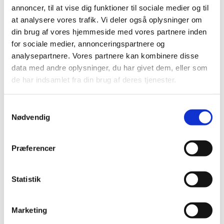
annoncer, til at vise dig funktioner til sociale medier og til
Ny rapport om indberettede formodede
at analysere vores trafik. Vi deler også oplysninger om
bivirkninger ved medicinsk cannabis
din brug af vores hjemmeside med vores partnere inden
|
7. maj 2020
|
for sociale medier, annonceringspartnere og
Svimmelhed, diarré og træthed er blandt de formodede
analysepartnere. Vores partnere kan kombinere disse
bivirkninger, der er beskrevet i de i alt 66
…
data med andre oplysninger, du har givet dem, eller som
de har indsamlet fra din brug af deres tjenester.
Nye test- og behandlingsanbefalinger for
lægemidler indeholdende fluorouracil,
Samtykkevalg
capecitabin, tegafur og flucytosine
Nødvendig
|
16. marts 2020
|
Den europæiske bivirkningskomite, PRAC, har netop
afsluttet en evaluering (referral) af fluorouracil og
…
Præferencer
Suspendering af Esmya til behandling af
Statistik
fibromer i livmoderen mens EMA undersøger
risikoen for leverskader
Marketing
|
16. marts 2020
|