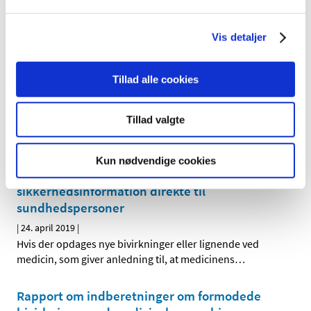
Den europæiske bivirkningskomite, PRAC, anbefaler, at
kvinder ophører med at tage ulipristalacetat (Esmya) til
…
Vis detaljer
Gigtmedicinen Xeljanz skal bruges med
forsigtighed til patienter med høj risiko for
Tillad alle cookies
blodpropper
|
18. november 2019
|
Tillad valgte
Det europæiske lægemiddelagentur EMA konkluderer, at
Xeljanz (tofacitinib) kan øge risikoen for blodpropper i
…
Kun nødvendige cookies
Lægemiddelstyrelsen vil fremover sende
sikkerhedsinformation direkte til
sundhedspersoner
|
24. april 2019
|
Hvis der opdages nye bivirkninger eller lignende ved
medicin, som giver anledning til, at medicinens
…
Rapport om indberetninger om formodede