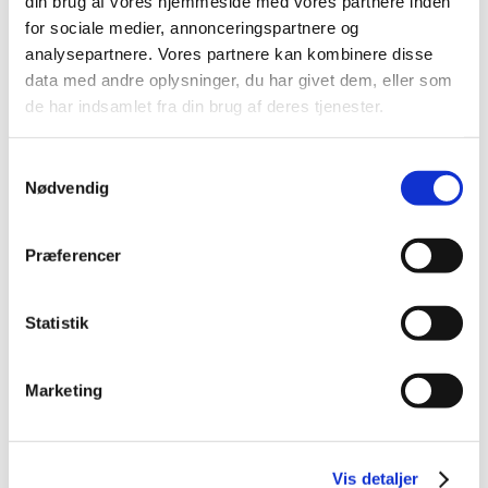
din brug af vores hjemmeside med vores partnere inden
oktober (2)
for sociale medier, annonceringspartnere og
september (2)
analysepartnere. Vores partnere kan kombinere disse
august (1)
data med andre oplysninger, du har givet dem, eller som
juli (4)
de har indsamlet fra din brug af deres tjenester.
juni (6)
maj (2)
Samtykkevalg
april (1)
Nødvendig
februar (1)
januar (3)
Præferencer
2020 (23)
2019 (6)
2018 (7)
Statistik
2017 (19)
2016 (6)
Marketing
Relateret indhold
Vis detaljer