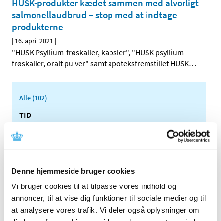
HUSK-produkter kædet sammen med alvorligt
salmonellaudbrud – stop med at indtage
produkterne
|
16. april 2021
|
"HUSK Psyllium-frøskaller, kapsler", "HUSK psyllium-
frøskaller, oralt pulver" samt apoteksfremstillet HUSK
…
Alle (102)
TID
2025 (5)
2024 (5)
2023 (2)
2022 (3)
Denne hjemmeside bruger cookies
2021 (26)
Vi bruger cookies til at tilpasse vores indhold og
december (1)
annoncer, til at vise dig funktioner til sociale medier og til
at analysere vores trafik. Vi deler også oplysninger om
november (3)