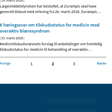
|
19. marts 2018
|
Lægemiddelstyrelsen har besluttet, at Zurampic skal have
generelt tilskud med virkning fra 26. marts 2018. Zurampic
…
6 høringssvar om tilskudsstatus for medicin mod
overaktiv blæresyndrom
|
15. marts 2018
|
Medicintilskudsnævnets forslag til anbefalinger om fremtidig
tilskudsstatus for medicin til behandling af overaktiv
…
Forrige
1
2
3
Næste