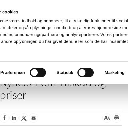
 cookies
passe vores indhold og annoncer, til at vise dig funktioner til soci
Nyheder
Om os
Kontakt
fik. Vi deler også oplysninger om din brug af vores hjemmeside m
 medier, annonceringspartnere og analysepartnere. Vores partne
 og
Tilskud og
Apoteker og salg af
Me
ndre oplysninger, du har givet dem, eller som de har indsamlet 
rmation
priser
medicin
ud
Tilskud og priser
Præferencer
Statistik
Marketing
Nyheder om Tilskud og
priser