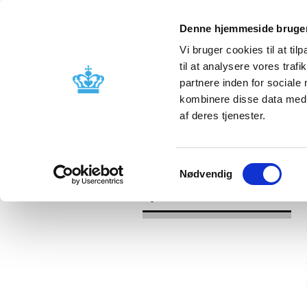
Denne hjemmeside bruger
Vi bruger cookies til at til
til at analysere vores tra
partnere inden for sociale
Godkendelse og
Bivirkninger
kombinere disse data med a
kontrol
produktinfo
af deres tjenester.
/
/
Nyheder
Kategori
Nyheder om 
Samtykkevalg
Nødvendig
Nyheder