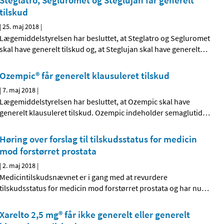
Steglatro, Segluromet og Steglujan får generelt
tilskud
|
25. maj 2018
|
Lægemiddelstyrelsen har besluttet, at Steglatro og Segluromet
skal have generelt tilskud og, at Steglujan skal have generelt
…
Ozempic® får generelt klausuleret tilskud
|
7. maj 2018
|
Lægemiddelstyrelsen har besluttet, at Ozempic skal have
generelt klausuleret tilskud. Ozempic indeholder semaglutid
…
Høring over forslag til tilskudsstatus for medicin
mod forstørret prostata
|
2. maj 2018
|
Medicintilskudsnævnet er i gang med at revurdere
tilskudsstatus for medicin mod forstørret prostata og har nu
…
Xarelto 2,5 mg® får ikke generelt eller generelt