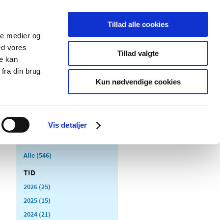
Tillad alle cookies
ale medier og
Udgivelser
Cookies
ed vores
Tillad valgte
re kan
dicinsk
Særlige
fra din brug
styr
produktområder
Kun nødvendige cookies
Vis detaljer
Alle (546)
TID
2026 (25)
2025 (15)
2024 (21)