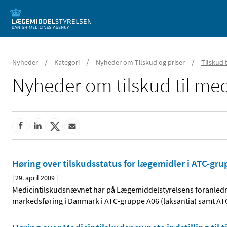
Mobil visning
/
/
/
Nyheder
Kategori
Nyheder om Tilskud og priser
Tilskud 
Nyheder om tilskud til med
Høring over tilskudsstatus for lægemidler i ATC-g
|
29. april 2009
|
Medicintilskudsnævnet har på Lægemiddelstyrelsens foranlednin
markedsføring i Danmark i ATC-gruppe A06 (laksantia) samt 