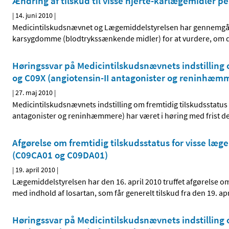
Ændring af tilskud til visse hjerte-karlægemidler 
|
14. juni 2010
|
Medicintilskudsnævnet og Lægemiddelstyrelsen har gennemgået 
karsygdomme (blodtrykssænkende midler) for at vurdere, om de o
Høringssvar på Medicintilskudsnævnets indstilling 
og C09X (angiotensin-II antagonister og reninhæm
|
27. maj 2010
|
Medicintilskudsnævnets indstilling om fremtidig tilskudsstatus
antagonister og reninhæmmere) har været i høring med frist de
Afgørelse om fremtidig tilskudsstatus for visse læg
(C09CA01 og C09DA01)
|
19. april 2010
|
Lægemiddelstyrelsen har den 16. april 2010 truffet afgørelse o
med indhold af losartan, som får generelt tilskud fra den 19. apr
Høringssvar på Medicintilskudsnævnets indstilling 