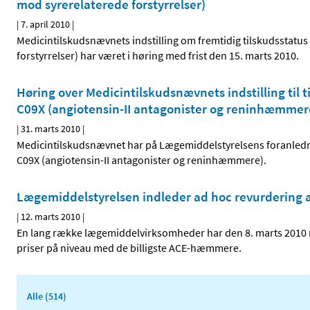
mod syrerelaterede forstyrrelser)
|
7. april 2010
|
Medicintilskudsnævnets indstilling om fremtidig tilskudsstatu
forstyrrelser) har været i høring med frist den 15. marts 2010.
Høring over Medicintilskudsnævnets indstilling til 
C09X (angiotensin-II antagonister og reninhæmmer
|
31. marts 2010
|
Medicintilskudsnævnet har på Lægemiddelstyrelsens foranledni
C09X (angiotensin-II antagonister og reninhæmmere).
Lægemiddelstyrelsen indleder ad hoc revurdering a
|
12. marts 2010
|
En lang række lægemiddelvirksomheder har den 8. marts 2010 ma
priser på niveau med de billigste ACE-hæmmere.
Alle (514)