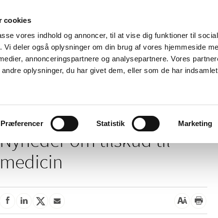
 cookies
passe vores indhold og annoncer, til at vise dig funktioner til soci
Nyheder
Om os
Kontakt
fik. Vi deler også oplysninger om din brug af vores hjemmeside m
 medier, annonceringspartnere og analysepartnere. Vores partne
 og
Tilskud og
Apoteker og salg af
Me
ndre oplysninger, du har givet dem, eller som de har indsamlet 
rmation
priser
medicin
ud
/
Tilskud og priser
Tilskud til medicin
Præferencer
Statistik
Marketing
Nyheder om tilskud til
medicin