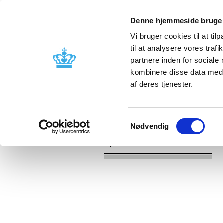
Denne hjemmeside bruger
Vi bruger cookies til at til
til at analysere vores tra
partnere inden for sociale
Godkendelse og
Bivirkninger
kombinere disse data med a
kontrol
produktinfo
af deres tjenester.
/
/
Nyheder
Kategori
Nyheder om 
Samtykkevalg
Nødvendig
Nyheder