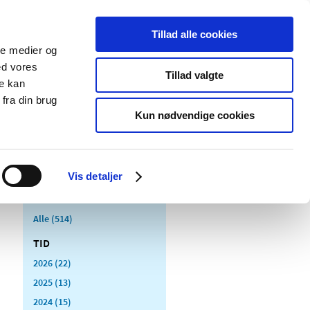
Tillad alle cookies
ale medier og
Udgivelser
Cookies
ed vores
Tillad valgte
re kan
dicinsk
Særlige
fra din brug
styr
produktområder
Kun nødvendige cookies
Vis detaljer
Alle (514)
TID
2026 (22)
2025 (13)
2024 (15)