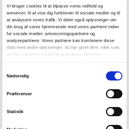
Vi bruger cookies til at tilpasse vores indhold og
Afgørelse om generelt tilskud til Anoro
annoncer, til at vise dig funktioner til sociale medier og til
|
6. juni 2014
|
at analysere vores trafik. Vi deler også oplysninger om
Vi har truffet afgørelse i ansøgning om generelt tilskud til
din brug af vores hjemmeside med vores partnere inden
Anoro. Lægemidlet får generelt tilskud.
for sociale medier, annonceringspartnere og
analysepartnere. Vores partnere kan kombinere disse
data med andre oplysninger, du har givet dem, eller som
Alle (514)
de har indsamlet fra din brug af deres tjenester.
TID
2026 (22)
Samtykkevalg
Nødvendig
2025 (13)
2024 (15)
2023 (18)
Præferencer
2022 (10)
2021 (32)
Statistik
2020 (13)
2019 (41)