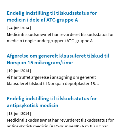
Endelig indstilling til tilskudsstatus for
medicin i dele af ATC-gruppe A
|
24. juni 2014
|
Medicintilskudsnævnet har revurderet tilskudsstatus for
medicin i nogle undergrupper i ATC-gruppe A
…
Afgørelse om generelt klausuleret tilskud til
Norspan 15 mikrogram/time
|
19. juni 2014
|
Vi har truffet afgørelse i ansøgning om generelt
klausuleret tilskud til Norspan depotplaster 15
…
Endelig indstilling til tilskudsstatus for
antipsykotisk medicin
|
18. juni 2014
|
Medicintilskudsnævnet har revurderet tilskudsstatus for
antipsykotisk medicin (ATC-gruppe N05A m.fl.) og har
…