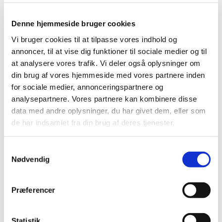
2022 (4)
2021 (24)
Denne hjemmeside bruger cookies
2020 (7)
Vi bruger cookies til at tilpasse vores indhold og
2019 (39)
annoncer, til at vise dig funktioner til sociale medier og til
2018 (40)
at analysere vores trafik. Vi deler også oplysninger om
din brug af vores hjemmeside med vores partnere inden
2017 (31)
for sociale medier, annonceringspartnere og
2016 (42)
analysepartnere. Vores partnere kan kombinere disse
2015 (30)
data med andre oplysninger, du har givet dem, eller som
2014 (44)
de har indsamlet fra din brug af deres tjenester.
2013 (44)
2012 (41)
Samtykkevalg
2011 (13)
Nødvendig
2010 (7)
2009 (13)
Præferencer
december (2)
november (1)
Statistik