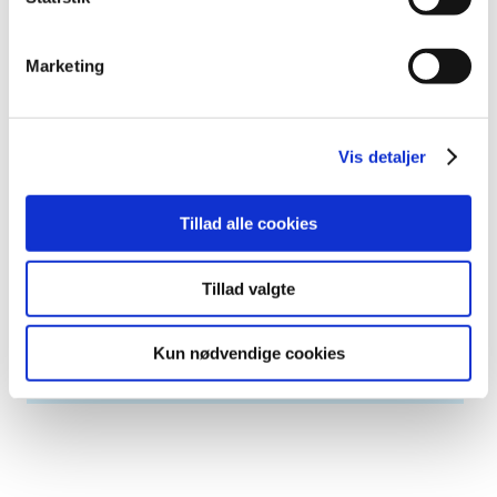
oktober (1)
september (2)
juli (1)
Marketing
juni (4)
april (2)
2008 (8)
Vis detaljer
2007 (3)
2006 (9)
Tillad alle cookies
2005 (2)
Tillad valgte
Relateret indhold
Kun nødvendige cookies
Generelle tilskud til medicin