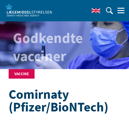
Godkendte
vacciner
mod covid-19
VACCINE
Comirnaty
(Pfizer/BioNTech)