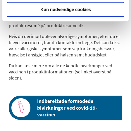
du f.eks. får let feber og muskelsmerter, er det udtryk for,
at immunsystemet reagerer. Det behøver du ikke kontakte
Kun nødvendige cookies
din læge om. Du kan læse mere om de milde og moderate
bivirkninger i vores infoark eller i vaccinens
produktresumé på produktresume.dk.
Hvis du derimod oplever alvorlige symptomer, efter du er
blevet vaccineret, bør du kontakte en læge. Det kan f.eks.
være allergiske symptomer som vejrtrækningsbesvær,
hævelse i ansigtet eller på halsen samt hududslæt.
Du kan læse mere om alle de kendte bivirkninger ved
vaccinen i produktinformationen (se linket øverst på
siden).
Indberettede formodede
bivirkninger ved covid-19-
vacciner