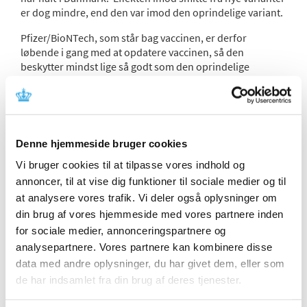
er dog mindre, end den var imod den oprindelige variant.
Pfizer/BioNTech, som står bag vaccinen, er derfor
løbende i gang med at opdatere vaccinen, så den
beskytter mindst lige så godt som den oprindelige
vaccine. Disse nye variantopdaterede vacciner skal leve
op til samme høje kvalitetskrav som den oprindelige
vaccine.
Den variantopdaterede covid-19-vaccine fra
Denne hjemmeside bruger cookies
Pfizer/BioNTech, er målrettet mod coronavarianten
Omikron XBB.1.5, men beskytter også mod andre kendte
Vi bruger cookies til at tilpasse vores indhold og
coronavarianter, der aktuelt er i omløb. Vaccinen er
annoncer, til at vise dig funktioner til sociale medier og til
godkendt af EU-Kommissionen. Du finder den aktuelle
at analysere vores trafik. Vi deler også oplysninger om
status for alle godkendte covid-19-vacciner – herunder de
din brug af vores hjemmeside med vores partnere inden
variantjusterede – på det
europæiske lægemiddelagentur
for sociale medier, annonceringspartnere og
EMA's hjemmeside
.
analysepartnere. Vores partnere kan kombinere disse
I sæsonen 2023/24 får man én dosis, uanset om man
data med andre oplysninger, du har givet dem, eller som
tidligere er blevet vaccineret.
de har indsamlet fra din brug af deres tjenester.