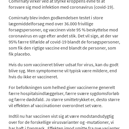
Comirnaty virker ved at styrke kroppens evne til at
forsvare sig mod infektion med coronavirus (covid-19).
Comirnaty blev inden godkendelsen testet i store
lægemiddelforsøg med over 36.000 frivillige
forsøgspersoner, og vaccinen viste 95 % beskyttelse mod
coronavirus en uge efter andet stik. Det vil sige, at der var
95% færre tilfælde af covid-19 blandt de forsøgspersoner,
som fik den rigtige vaccine end blandt de personer, som
fik placebo.
Hvis du som vaccineret bliver udsat for virus, kan du godt
blive syg. Men symptomerne vil typisk være mildere, end
hvis du ikke er vaccineret.
For befolkningen som helhed giver vaccinerne generelt
færre hospitalsindlæggelser, færre svære sygdomsforløb
og færre dødsfald. Jo større smittetrykket er, desto større
vil effekten af vaccinationer overordnet set være.
Indtil nu har vaccinen vist sig at være modstandsdygtig
over for de forskellige virusvarianter og -mutationer, vi
har haft i Danmark. Effekten imod smitte fra nye varianter