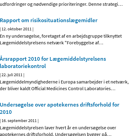
udfordringer og nødvendige prioriteringer. Denne strategi
…
Rapport om risikosituationslægemidler
|
12. oktober 2011
|
En ny undersøgelse, foretaget af en arbejdsgruppe tilknyttet
Lægemiddelstyrelsens netværk "Forebyggelse af
…
Årsrapport 2010 for Lægemiddelstyrelsens
laboratoriekontrol
|
22. juli 2011
|
Lægemiddelmyndighederne i Europa samarbejder i et netværk,
der bliver kaldt Official Medicines Control Laboratories
…
Undersøgelse over apotekernes driftsforhold for
2010
|
16. september 2011
|
Lægemiddelstyrelsen laver hvert år en undersøgelse over
apotekernes driftsforhold. Undersøgelsen bygger på
…