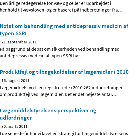
Den årlige redegørelse for væv og celler er udarbejdet i
henhold til vævsloven, og er baseret på indberetninger fra
…
Notat om behandling med antidepressiv medicin af
typen SSRI
|
21. september 2011
|
På baggrund af debat om sikkerheden ved behandling med
antidepressiv medicin af typen SSRI har
…
Produktfejl og tilbagekaldelser af lægemidler i 2010
|
16. august 2011
|
Lægemiddelstyrelsen registrerede i 2010 262 indberetninger
om produktfejl ved lægemidler. Det er det højeste antal
…
Lægemiddelstyrelsens perspektiver og
udfordringer
|
30. marts 2011
|
I de seneste år har vi lavet en strategi for Lægemiddelstyrelsens