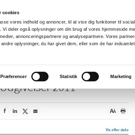
 cookies
passe vores indhold og annoncer, til at vise dig funktioner til soci
Nyheder
Om os
Kontakt
fik. Vi deler også oplysninger om din brug af vores hjemmeside m
 medier, annonceringspartnere og analysepartnere. Vores partne
 og
Tilskud og
Apoteker og salg af
Me
ndre oplysninger, du har givet dem, eller som de har indsamlet 
rmation
priser
medicin
ud
Præferencer
Statistik
Marketing
Udgivelser 2011
Vis efter dato