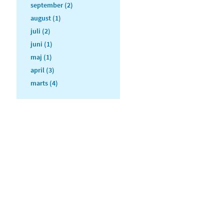
september (2)
august (1)
juli (2)
juni (1)
maj (1)
april (3)
marts (4)