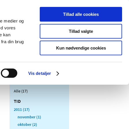
Tillad alle cookies
ale medier og
Udgivelser
Cookies
ed vores
Tillad valgte
re kan
dicinsk
Særlige
fra din brug
styr
produktområder
Kun nødvendige cookies
Vis detaljer
Alle (17)
TID
2011 (17)
november (1)
oktober (2)