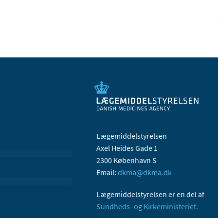
Lægemiddelstyrelsen
Axel Heides Gade 1
2300 København S
Email:
dkma@dkma.dk
Lægemiddelstyrelsen er en del af
Sundheds- og Kirkeministeriet.