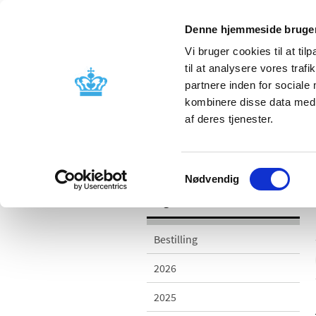
Denne hjemmeside bruger
Vi bruger cookies til at til
til at analysere vores tra
partnere inden for sociale
Godkendelse og
Bivirkninger
kombinere disse data med a
kontrol
produktinfo
af deres tjenester.
/
Udgivelser
2011
Samtykkevalg
Nødvendig
Udgivelser
Bestilling
2026
2025