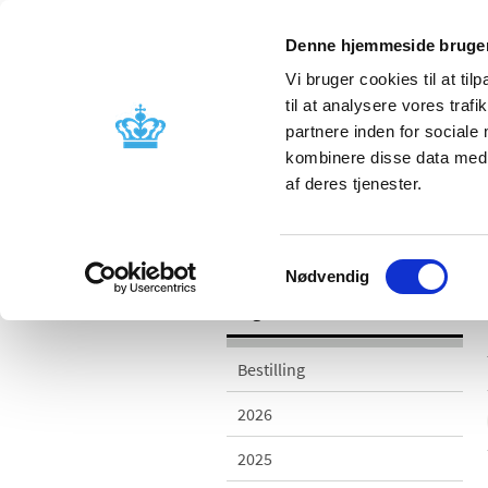
Denne hjemmeside bruger
Vi bruger cookies til at til
til at analysere vores tra
partnere inden for sociale
Godkendelse og
Bivirkninger
kombinere disse data med a
kontrol
produktinfo
af deres tjenester.
/
Udgivelser
2018
Samtykkevalg
Nødvendig
Udgivelser
Bestilling
2026
2025