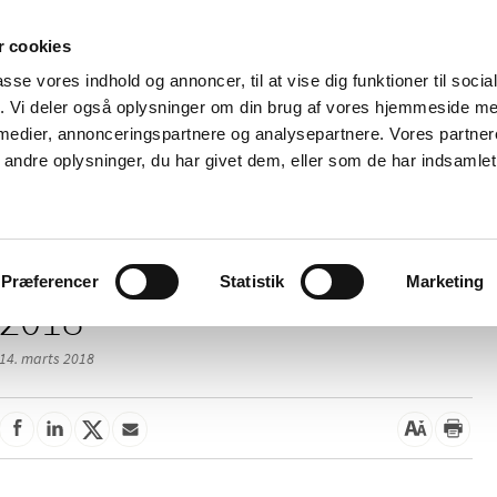
 cookies
passe vores indhold og annoncer, til at vise dig funktioner til soci
Nyheder
Om os
Kontakt
fik. Vi deler også oplysninger om din brug af vores hjemmeside m
 medier, annonceringspartnere og analysepartnere. Vores partne
 og
Tilskud og
Apoteker og salg af
Me
ndre oplysninger, du har givet dem, eller som de har indsamlet 
rmation
priser
medicin
ud
Præferencer
Statistik
Marketing
2018
14. marts 2018