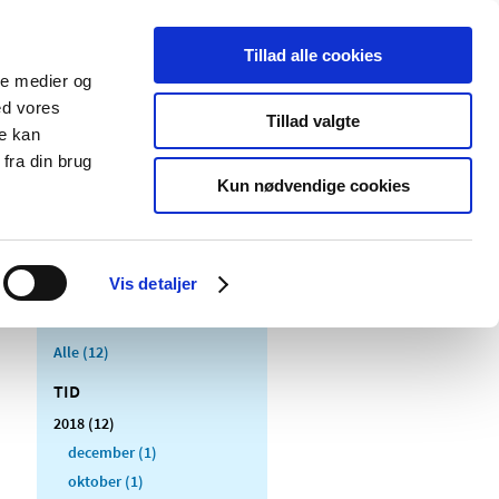
Tillad alle cookies
ale medier og
Udgivelser
Cookies
ed vores
Tillad valgte
re kan
dicinsk
Særlige
fra din brug
styr
produktområder
Kun nødvendige cookies
Vis detaljer
Alle (12)
TID
2018 (12)
december (1)
oktober (1)