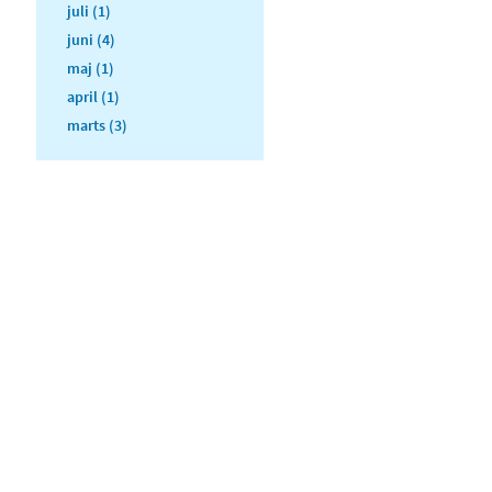
juli (1)
juni (4)
maj (1)
april (1)
marts (3)