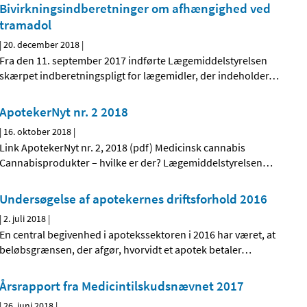
Bivirkningsindberetninger om afhængighed ved
tramadol
|
20. december 2018
|
Fra den 11. september 2017 indførte Lægemiddelstyrelsen
skærpet indberetningspligt for lægemidler, der indeholder
…
ApotekerNyt nr. 2 2018
|
16. oktober 2018
|
Link ApotekerNyt nr. 2, 2018 (pdf) Medicinsk cannabis
Cannabisprodukter – hvilke er der? Lægemiddelstyrelsen
…
Undersøgelse af apotekernes driftsforhold 2016
|
2. juli 2018
|
En central begivenhed i apotekssektoren i 2016 har været, at
beløbsgrænsen, der afgør, hvorvidt et apotek betaler
…
Årsrapport fra Medicintilskudsnævnet 2017
|
26. juni 2018
|