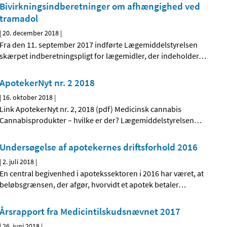
Bivirkningsindberetninger om afhængighed ved
tramadol
|
20. december 2018
|
Fra den 11. september 2017 indførte Lægemiddelstyrelsen
skærpet indberetningspligt for lægemidler, der indeholder
…
ApotekerNyt nr. 2 2018
|
16. oktober 2018
|
Link ApotekerNyt nr. 2, 2018 (pdf) Medicinsk cannabis
Cannabisprodukter – hvilke er der? Lægemiddelstyrelsen
…
Undersøgelse af apotekernes driftsforhold 2016
|
2. juli 2018
|
En central begivenhed i apotekssektoren i 2016 har været, at
beløbsgrænsen, der afgør, hvorvidt et apotek betaler
…
Årsrapport fra Medicintilskudsnævnet 2017
|
26. juni 2018
|