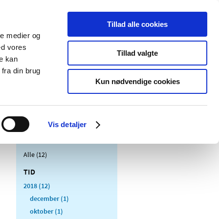
Tillad alle cookies
ale medier og
Udgivelser
Cookies
ed vores
Tillad valgte
re kan
dicinsk
Særlige
fra din brug
styr
produktområder
Kun nødvendige cookies
Vis detaljer
Alle (12)
TID
2018 (12)
december (1)
oktober (1)