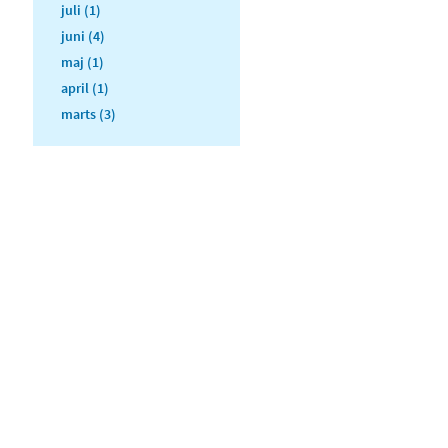
juli (1)
juni (4)
maj (1)
april (1)
marts (3)