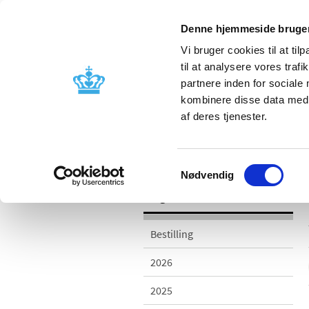
Denne hjemmeside bruger
Vi bruger cookies til at til
til at analysere vores tra
partnere inden for sociale
Godkendelse og
Bivirkninger
kombinere disse data med a
kontrol
produktinfo
af deres tjenester.
/
Udgivelser
2018
Samtykkevalg
Nødvendig
Udgivelser
Bestilling
2026
2025