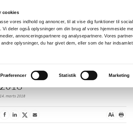
 cookies
passe vores indhold og annoncer, til at vise dig funktioner til soci
Nyheder
Om os
Kontakt
fik. Vi deler også oplysninger om din brug af vores hjemmeside m
 medier, annonceringspartnere og analysepartnere. Vores partne
 og
Tilskud og
Apoteker og salg af
Me
ndre oplysninger, du har givet dem, eller som de har indsamlet 
rmation
priser
medicin
ud
Præferencer
Statistik
Marketing
2018
14. marts 2018