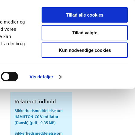
Tillad alle cookies
ale medier og
Udgivelser
Cookies
ed vores
Tillad valgte
re kan
dicinsk
Særlige
fra din brug
styr
produktområder
Kun nødvendige cookies
e HAMILTON-C6 respiratorfejl, som
Vis detaljer
Relateret indhold
Sikkerhedsmeddelelse om
HAMILTON-C6 Ventilator
(Dansk)
(pdf - 0,35 MB)
Sikkerhedsmeddelelse om