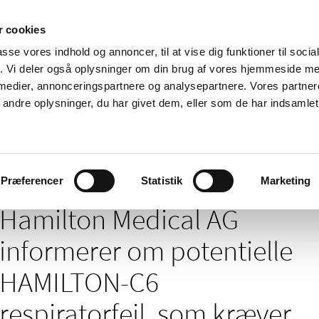
 cookies
passe vores indhold og annoncer, til at vise dig funktioner til soci
Nyheder
Om os
Kontakt
fik. Vi deler også oplysninger om din brug af vores hjemmeside m
 medier, annonceringspartnere og analysepartnere. Vores partne
 og
Tilskud og
Apoteker og salg af
Me
ndre oplysninger, du har givet dem, eller som de har indsamlet 
rmation
priser
medicin
ud
/
/
/
elser
2023
03
Hamilton Medical AG informerer om potentiell
Præferencer
Statistik
Marketing
Hamilton Medical AG
informerer om potentielle
HAMILTON-C6
respiratorfejl, som kræver