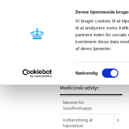
Denne hjemmeside bruger
Vi bruger cookies til at til
til at analysere vores tra
partnere inden for sociale
Godkendelse og
Bivirkninger
kombinere disse data med a
kontrol
produktinfo
af deres tjenester.
/
Medicinsk udstyr
Sikkerhedsmeddel
Samtykkevalg
kræver softwareopdatering
Nødvendig
Medicinsk udstyr
Nævnet for
Sundhedsapps
Indberetning af
hændelser