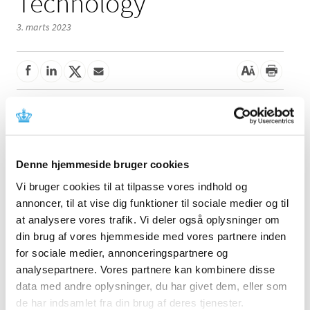
Technology
3. marts 2023
Denne meddelelse indeholder information om sikker og
korrekt brug af udstyret. Læs mere i meddelelsen fra
fabrikanten.
Denne hjemmeside bruger cookies
Referencer
Vi bruger cookies til at tilpasse vores indhold og
annoncer, til at vise dig funktioner til sociale medier og til
Produkt:
Trifecta Valve og Trifecta Valve w. Glide
at analysere vores trafik. Vi deler også oplysninger om
Technology
din brug af vores hjemmeside med vores partnere inden
Fabrikant:
St. Jude Medical (Abbott)
for sociale medier, annonceringspartnere og
Fabrikantens referencenummer:
FA-Q123-SH-2
analysepartnere. Vores partnere kan kombinere disse
Lægemiddelstyrelsens sagsnummer:
2023030497
data med andre oplysninger, du har givet dem, eller som
de har indsamlet fra din brug af deres tjenester.