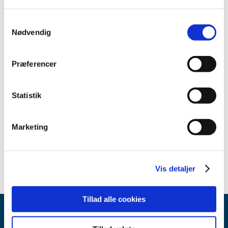
Emner
Samtykkevalg
Medicinsk udstyr
Nødvendig
Præferencer
Relateret indhold
Sikkerhedsmeddelelse om Trifecta Valve og Trifecta Valve w.
Statistik
Glide Technology (engelsk)
(pdf - 0,35 MB)
Sikkerhedsmeddelelse om Trifecta Valve og Trifecta Valve w.
Marketing
Glide Technology (dansk)
(pdf - 0,33 MB)
Vis detaljer
Tillad alle cookies