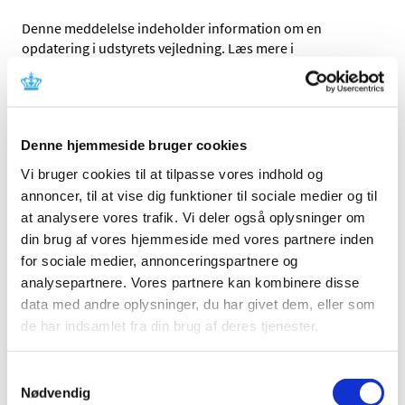
Denne meddelelse indeholder information om en
opdatering i udstyrets vejledning. Læs mere i
meddelelsen fra fabrikanten.
Referencer
Denne hjemmeside bruger cookies
Produkt:
Optergo Optical Ergonomic Solutions
Vi bruger cookies til at tilpasse vores indhold og
Fabrikant: Optergo AB
annoncer, til at vise dig funktioner til sociale medier og til
Fabrikantens referencenummer:
CC-NC-0002
at analysere vores trafik. Vi deler også oplysninger om
Lægemiddelstyrelsens sagsnummer:
2023054295
din brug af vores hjemmeside med vores partnere inden
for sociale medier, annonceringspartnere og
analysepartnere. Vores partnere kan kombinere disse
Emner
data med andre oplysninger, du har givet dem, eller som
Medicinsk udstyr
de har indsamlet fra din brug af deres tjenester.
Samtykkevalg
Nødvendig
Relateret indhold