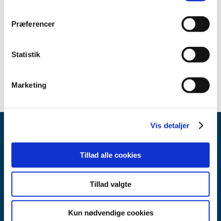
Sikkerhedsmeddelelse om Optergo Optical Ergonomic
Solutions (engelsk)
(pdf - 0,21 MB)
Præferencer
Sikkerhedsmeddelelse om Optergo Optical Ergonomic
Solutions (dansk)
(pdf - 0,23 MB)
Statistik
Marketing
Vis detaljer
Tillad alle cookies
Tillad valgte
Lægemiddelstyrelsen
Axel Heides Gade 1
Kun nødvendige cookies
2300 København S