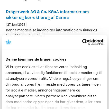
Drägerwerk AG & Co. KGaA informerer om
sikker og korrekt brug af Carina
|
27. juni 2023
|
Denne meddelelse indeholder information om sikker og
korrekt brug af udstyret.
Maquet Cardiopulmonary GmbH informerer
om fejl på låsemekanisme til Rotaflow II drive
Denne hjemmeside bruger cookies
(flex) and (compact)
Vi bruger cookies til at tilpasse vores indhold og
|
29. juni 2023
|
Denne meddelelse indeholder information om fejl ved
annoncer, til at vise dig funktioner til sociale medier og til
udstyret, der kræver korrektion og instruktion i
…
at analysere vores trafik. Vi deler også oplysninger om
din brug af vores hjemmeside med vores partnere inden
for sociale medier, annonceringspartnere og
Forrige
1
2
analysepartnere. Vores partnere kan kombinere disse
data med andre oplysninger, du har givet dem, eller som
Emner
de har indsamlet fra din brug af deres tjenester.