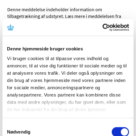
Denne meddelelse indeholder information om
tilbagetrækning af udstyret. Læs mere i meddelelsen fra
fabrikanten.
Referencer
Denne hjemmeside bruger cookies
Produkt:
Tip-Up Fenestrated Grasper
Vi bruger cookies til at tilpasse vores indhold og
Fabrikant:
Intuitive Surgical, Inc.
annoncer, til at vise dig funktioner til sociale medier og til
Fabrikantens referencenummer:
ISIFA2023-02-R
at analysere vores trafik. Vi deler også oplysninger om
Lægemiddelstyrelsens sagsnummer:
2023070234
din brug af vores hjemmeside med vores partnere inden
for sociale medier, annonceringspartnere og
analysepartnere. Vores partnere kan kombinere disse
Emner
data med andre oplysninger, du har givet dem, eller som
Medicinsk udstyr
de har indsamlet fra din brug af deres tjenester.
Samtykkevalg
Nødvendig
Relateret indhold