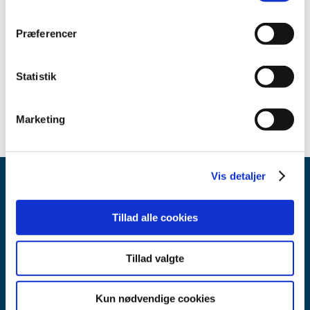
Sikkerhedsmeddelelse om Tip-Up Fenestrated Grasper
(English)
(pdf - 0,41 MB)
Præferencer
Sikkerhedsmeddelelse om Tip-Up Fenestrated Grasper
(dansk)
(pdf - 0,41 MB)
Statistik
Marketing
Vis detaljer
Tillad alle cookies
Tillad valgte
Lægemiddelstyrelsen
Axel Heides Gade 1
Kun nødvendige cookies
2300 København S