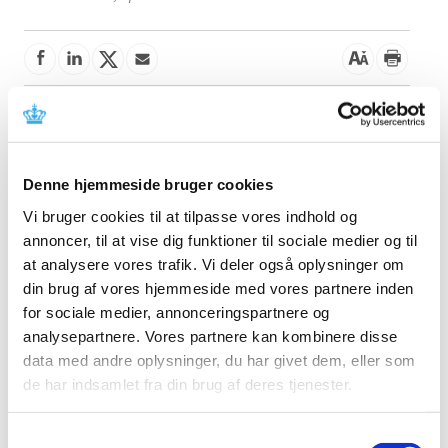
Denne meddelelse indeholder information om fejl i
software med instruktion om opdatering og anvendelse
af udstyret. Læs mere i meddelelsen fra fabrikanten.
Denne hjemmeside bruger cookies
Referencer
Vi bruger cookies til at tilpasse vores indhold og
annoncer, til at vise dig funktioner til sociale medier og til
Produkt: Cios VA30
at analysere vores trafik. Vi deler også oplysninger om
Fabrikant: Siemens Healthcare GmbH
din brug af vores hjemmeside med vores partnere inden
for sociale medier, annonceringspartnere og
Fabrikantens referencenummer:
AX036/23/S
analysepartnere. Vores partnere kan kombinere disse
Lægemiddelstyrelsens sagsnummer:
2023100962
data med andre oplysninger, du har givet dem, eller som
de har indsamlet fra din brug af deres tjenester.
Emner
Samtykkevalg
Medicinsk udstyr