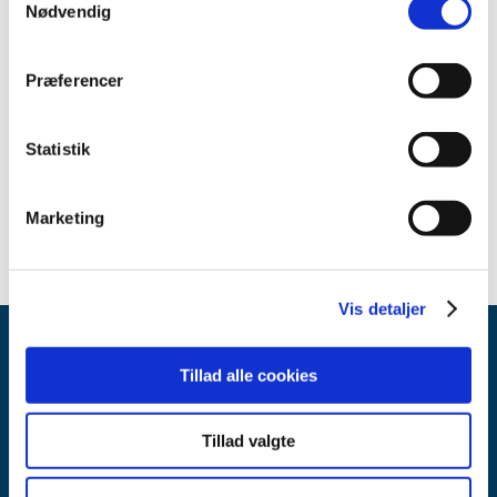
Nødvendig
Præferencer
Relateret indhold
Sikkerhedsmeddelelse om Cios (engelsk)
(pdf - 0,32 MB)
Statistik
Sikkerhedsmeddelelse om Cios (dansk)
(pdf - 0,63 MB)
Marketing
Vis detaljer
Tillad alle cookies
Tillad valgte
Lægemiddelstyrelsen