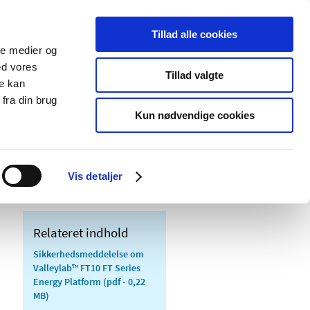
Tillad alle cookies
ale medier og
Udgivelser
Cookies
ed vores
Tillad valgte
re kan
dicinsk
Særlige
fra din brug
styr
produktområder
Kun nødvendige cookies
re for Valleylab™ FT10 FT Series Energy
Vis detaljer
Relateret indhold
Sikkerhedsmeddelelse om
Valleylab™ FT10 FT Series
Energy Platform
(pdf - 0,22
MB)