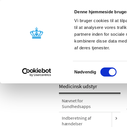
Denne hjemmeside bruger
Vi bruger cookies til at til
til at analysere vores tra
partnere inden for sociale
Godkendelse og
Bivirkninger
kombinere disse data med a
kontrol
produktinfo
af deres tjenester.
/
Medicinsk udstyr
Sikkerhedsmeddel
Samtykkevalg
Platform
Nødvendig
Medicinsk udstyr
Nævnet for
Sundhedsapps
Indberetning af
hændelser