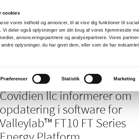
 cookies
passe vores indhold og annoncer, til at vise dig funktioner til soci
Nyheder
Om os
Kontakt
fik. Vi deler også oplysninger om din brug af vores hjemmeside m
 medier, annonceringspartnere og analysepartnere. Vores partne
 og
Tilskud og
Apoteker og salg af
Me
ndre oplysninger, du har givet dem, eller som de har indsamlet 
rmation
priser
medicin
ud
/
/
/
elser
2023
11
Covidien llc informerer om opdatering i softwa
Præferencer
Statistik
Marketing
Covidien llc informerer om
opdatering i software for
Valleylab™ FT10 FT Series
Energy Platform