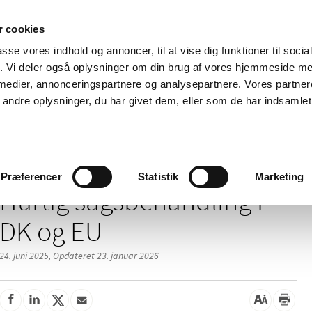
 cookies
passe vores indhold og annoncer, til at vise dig funktioner til soci
Nyheder
Om os
Kontakt
fik. Vi deler også oplysninger om din brug af vores hjemmeside m
 medier, annonceringspartnere og analysepartnere. Vores partne
 og
Tilskud og
Apoteker og salg af
Me
ndre oplysninger, du har givet dem, eller som de har indsamlet 
rmation
priser
medicin
ud
/
orsøg
Hurtig sagsbehandling i DK og EU
Præferencer
Statistik
Marketing
Hurtig sagsbehandling i
DK og EU
24. juni 2025,
Opdateret 23. januar 2026