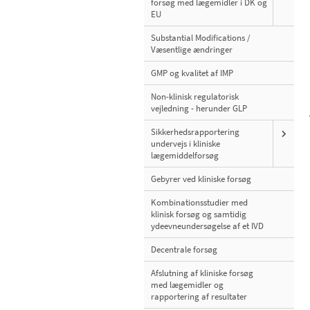
forsøg med lægemidler i DK og
EU
Substantial Modifications /
Væsentlige ændringer
GMP og kvalitet af IMP
Non-klinisk regulatorisk
vejledning - herunder GLP
Sikkerhedsrapportering
undervejs i kliniske
lægemiddelforsøg
Gebyrer ved kliniske forsøg
Kombinationsstudier med
klinisk forsøg og samtidig
ydeevneundersøgelse af et IVD
Decentrale forsøg
Afslutning af kliniske forsøg
med lægemidler og
rapportering af resultater