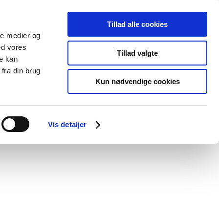
Tillad alle cookies
ale medier og
Udgivelser
Cookies
ed vores
Tillad valgte
re kan
dicinsk
Særlige
fra din brug
styr
produktområder
Kun nødvendige cookies
Vis detaljer