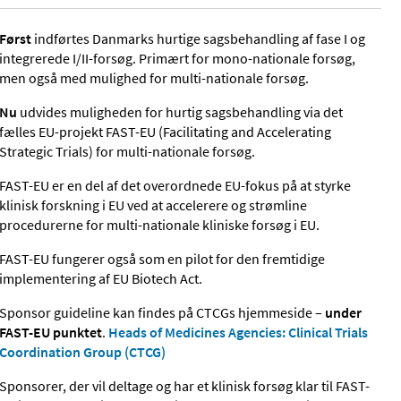
Først
indførtes Danmarks hurtige sagsbehandling af fase I og
integrerede I/II-forsøg. Primært for mono-nationale forsøg,
men også med mulighed for multi-nationale forsøg.
Nu
udvides muligheden for hurtig sagsbehandling via det
fælles EU-projekt FAST-EU (Facilitating and Accelerating
Strategic Trials) for multi-nationale forsøg.
FAST-EU er en del af det overordnede EU-fokus på at styrke
klinisk forskning i EU ved at accelerere og strømline
procedurerne for multi-nationale kliniske forsøg i EU.
FAST-EU fungerer også som en pilot for den fremtidige
implementering af EU Biotech Act.
Sponsor guideline kan findes på CTCGs hjemmeside –
under
FAST-EU punktet
.
Heads of Medicines Agencies: Clinical Trials
Coordination Group (CTCG)
Sponsorer, der vil deltage og har et klinisk forsøg klar til FAST-