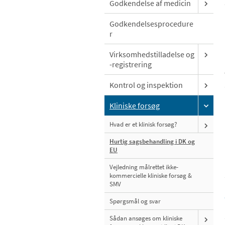
Godkendelse af medicin
Godkendelsesprocedure
r
Virksomhedstilladelse og
-registrering
Kontrol og inspektion
Kliniske forsøg
Hvad er et klinisk forsøg?
Hurtig sagsbehandling i DK og
EU
Vejledning målrettet ikke-
kommercielle kliniske forsøg &
SMV
Spørgsmål og svar
Sådan ansøges om kliniske