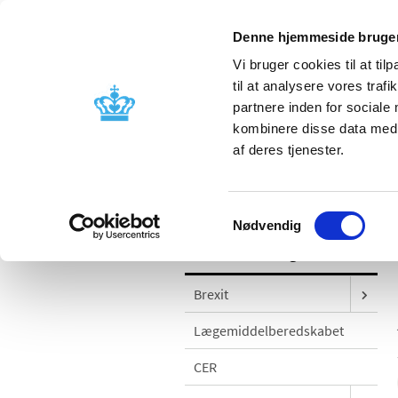
Denne hjemmeside bruger
Vi bruger cookies til at til
til at analysere vores tra
partnere inden for sociale
Godkendelse og
Bivirkninger
kombinere disse data med a
kontrol
produktinfo
af deres tjenester.
/
Godkendelse og kontrol
Kliniske f
Samtykkevalg
Nødvendig
Godkendelse og kontrol
Brexit
Lægemiddelberedskabet
CER