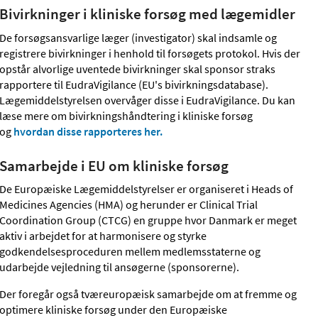
Bivirkninger i kliniske forsøg med lægemidler
De forsøgsansvarlige læger (investigator) skal indsamle og
registrere bivirkninger i henhold til forsøgets protokol. Hvis der
opstår alvorlige uventede bivirkninger skal sponsor straks
rapportere til EudraVigilance (EU's bivirkningsdatabase).
Lægemiddelstyrelsen overvåger disse i EudraVigilance. Du kan
læse mere om bivirkningshåndtering i kliniske forsøg
og
hvordan disse rapporteres her.
Samarbejde i EU om kliniske forsøg
De Europæiske Lægemiddelstyrelser er organiseret i Heads of
Medicines Agencies (HMA) og herunder er Clinical Trial
Coordination Group (CTCG) en gruppe hvor Danmark er meget
aktiv i arbejdet for at harmonisere og styrke
godkendelsesproceduren mellem medlemsstaterne og
udarbejde vejledning til ansøgerne (sponsorerne).
Der foregår også tværeuropæisk samarbejde om at fremme og
optimere kliniske forsøg under den Europæiske