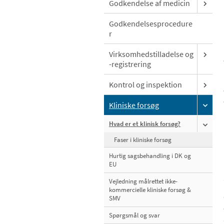
Godkendelse af medicin
Godkendelsesprocedure
r
Virksomhedstilladelse og
-registrering
Kontrol og inspektion
Kliniske forsøg
Hvad er et klinisk forsøg?
Faser i kliniske forsøg
Hurtig sagsbehandling i DK og
EU
Vejledning målrettet ikke-
kommercielle kliniske forsøg &
SMV
Spørgsmål og svar