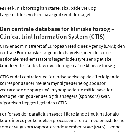
Før et klinisk forsøg kan starte, skal både VMK og
Lægemiddelstyrelsen have godkendt forsøget.
Den centrale database for kliniske forsøg –
Clinical trial Information System (CTIS)
CTIS er administreret af European Medicines Agency (EMA); den
centrale Europæiske Lægemiddelstyrelse, men det er de
nationale medlemsstaters lægemiddelstyrelser og etiske
komiteer der fælles laver vurderingen af de kliniske forsøg.
CTIS er det centrale sted for indsendelse og de efterfølgende
korrespondancer mellem myndighederne og sponsor
vedrørende de spørgsmål myndighederne måtte have før
forsøget kan godkendes og til ansøgers (sponsors) svar.
Afgørelsen lægges ligeledes i CTIS.
For forsøg der parallelt ansøges i flere lande (multinationalt)
koordineres godkendelsesprocessen af en af medlemsstaterne
som er valgt som Rapporterende Member State (RMS). Denne