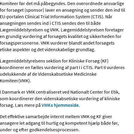
Komiteer før det må påbegyndes. Den overordnede ansvarlige
for forsøget (sponsor) laver en ansøgning og sender den ind til
EU-portalen Clinical Trial Information System (CTIS). Når
ansøgningen sendes ind i CTIS sendes den til både
Lægemiddelstyrelsen og VMK. Lægemiddelstyrelsen foretager
en grundig vurdering af forsøgets kvalitet og sikkerheden for
forsøgspersonerne. VMK vurderer blandt andet forsøgets
etiske aspekter og det videnskabelige grundlag.
Lægemiddelstyrelsens sektion for Kliniske Forsøg (KF)
koordinerer en fælles vurdering af part I i CTIS. Part II vurderes
udelukkende af de Videnskabsetiske Medicinske
Komiteer(VMK).
I Danmark er VMK centraliseret ved Nationalt Center for Etik,
som koordinerer den videnskabsetiske vurdering af kliniske
forsøg. Læs mere på
VMKs hjemmeside
.
Det effektive samarbejde internt mellem VMK og KF giver
ansøgere let adgang til hurtig og kompetent hjælp både før,
under og efter godkendelsesprocessen.