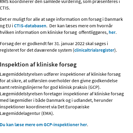
RMS koordinerer den samlede vurdering, som præsenteres i
CTIS.
Det er muligt for alle at søge information om forsøg i Danmark
og EU i
CTIS-databasen
. Der kan læses mere om hvornår
hvilken information om kliniske forsøg offentliggøres,
her
.
Forsøg der er godkendt før 31. januar 2022 skal søges i
registeret for det daværende system (
clinicaltrialsregister
).
Inspektion af kliniske forsøg
Lægemiddelstyrelsen udfører inspektioner af kliniske forsøg
for at sikre, at udførslen overholder den givne godkendelse
samt retningslinjerne for god klinisk praksis (GCP).
Lægemiddelstyrelsen foretager inspektioner af kliniske forsøg
med lægemidler i både Danmark og i udlandet, herunder
inspektioner koordineret via Det Europæiske
Lægemiddelagentur (EMA).
Du kan læse mere om GCP-inspektioner her
.