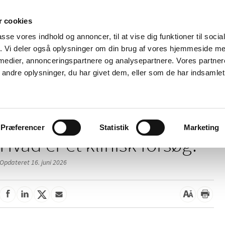
 cookies
passe vores indhold og annoncer, til at vise dig funktioner til soci
Nyheder
Om os
Kontakt
fik. Vi deler også oplysninger om din brug af vores hjemmeside m
 medier, annonceringspartnere og analysepartnere. Vores partne
 og
Tilskud og
Apoteker og salg af
Me
ndre oplysninger, du har givet dem, eller som de har indsamlet 
rmation
priser
medicin
ud
/
orsøg
Hvad er et klinisk forsøg?
Præferencer
Statistik
Marketing
Hvad er et klinisk forsøg?
Opdateret 16. juni 2026