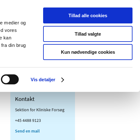
Tillad alle cookies
ale medier og
Udgivelser
Cookies
ed vores
Tillad valgte
re kan
dicinsk
Særlige
fra din brug
styr
produktområder
Kun nødvendige cookies
Vis detaljer
Kontakt
Sektion for Kliniske Forsøg
+45 4488 9123
Send en mail