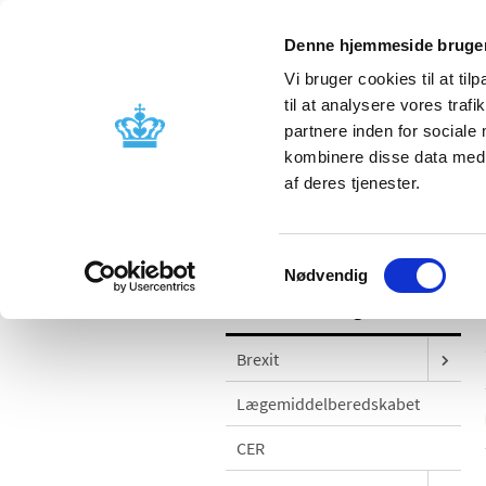
Denne hjemmeside bruger
Vi bruger cookies til at til
til at analysere vores tra
partnere inden for sociale
Godkendelse og
Bivirkninger
kombinere disse data med a
kontrol
produktinfo
af deres tjenester.
/
Godkendelse og kontrol
Kliniske f
Samtykkevalg
Nødvendig
Godkendelse og kontrol
Brexit
Lægemiddelberedskabet
CER