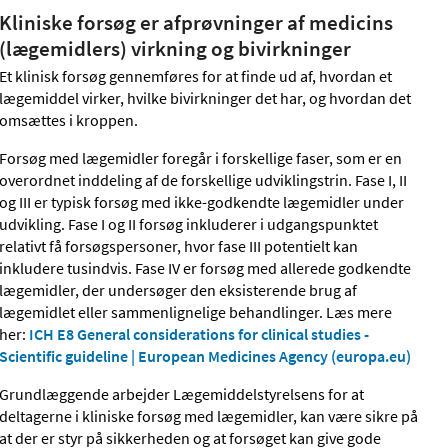
Kliniske forsøg er afprøvninger af medicins
(lægemidlers) virkning og bivirkninger
Et klinisk forsøg gennemføres for at finde ud af, hvordan et
lægemiddel virker, hvilke bivirkninger det har, og hvordan det
omsættes i kroppen.
Forsøg med lægemidler foregår i forskellige faser, som er en
overordnet inddeling af de forskellige udviklingstrin. Fase I, II
og III er typisk forsøg med ikke-godkendte lægemidler under
udvikling. Fase I og II forsøg inkluderer i udgangspunktet
relativt få forsøgspersoner, hvor fase III potentielt kan
inkludere tusindvis. Fase IV er forsøg med allerede godkendte
lægemidler, der undersøger den eksisterende brug af
lægemidlet eller sammenlignelige behandlinger. Læs mere
her:
ICH E8 General considerations for clinical studies -
Scientific guideline | European Medicines Agency (europa.eu)
Grundlæggende arbejder Lægemiddelstyrelsens for at
deltagerne i kliniske forsøg med lægemidler, kan være sikre på
at der er styr på sikkerheden og at forsøget kan give gode