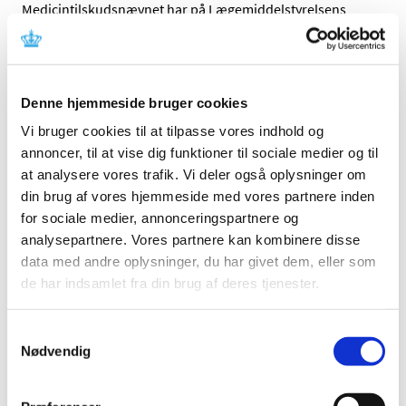
Medicintilskudsnævnet har på Lægemiddelstyrelsens
foranledning revurderet tilskudsstatus for lægemidler,
…
Ændring af tilskud til hjerte-karmedicin pr. 13.
juli 2009
Denne hjemmeside bruger cookies
|
9. juni 2009
|
Vi bruger cookies til at tilpasse vores indhold og
Medicintilskudsnævnet og Lægemiddelstyrelsen har
annoncer, til at vise dig funktioner til sociale medier og til
gennemgået lægemidler til behandling af
…
at analysere vores trafik. Vi deler også oplysninger om
din brug af vores hjemmeside med vores partnere inden
Tilskudsstatus for lægemidler i ATC-gruppe
for sociale medier, annonceringspartnere og
A06 og A02AA04, laksantia: Høringssvar på
analysepartnere. Vores partnere kan kombinere disse
Medicintilskudsnævnets indstilling
data med andre oplysninger, du har givet dem, eller som
de har indsamlet fra din brug af deres tjenester.
|
3. juni 2009
|
Medicintilskudsnævnets indstilling vedrørende fremtidig
tilskudsstatus for laksantia (ATC-grupper A06 og
…
Samtykkevalg
Nødvendig
Tilskudsstatus for lægemidler i ATC-gruppe
A08, fedmemidler ekskl. diætmidler: