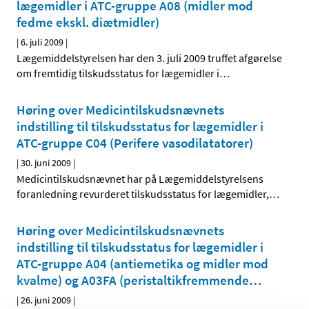
lægemidler i ATC-gruppe A08 (midler mod
fedme ekskl. diætmidler)
|
6. juli 2009
|
Lægemiddelstyrelsen har den 3. juli 2009 truffet afgørelse
om fremtidig tilskudsstatus for lægemidler i
…
Høring over Medicintilskudsnævnets
indstilling til tilskudsstatus for lægemidler i
ATC-gruppe C04 (Perifere vasodilatatorer)
|
30. juni 2009
|
Medicintilskudsnævnet har på Lægemiddelstyrelsens
foranledning revurderet tilskudsstatus for lægemidler,
…
Høring over Medicintilskudsnævnets
indstilling til tilskudsstatus for lægemidler i
ATC-gruppe A04 (antiemetika og midler mod
kvalme) og A03FA (peristaltik­fremmende
…
|
26. juni 2009
|