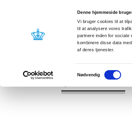
Denne hjemmeside bruger
Vi bruger cookies til at til
til at analysere vores tra
partnere inden for sociale
Godkendelse og
Bivirkninger
kombinere disse data med a
kontrol
produktinfo
af deres tjenester.
/
Nyheder
2016
Samtykkevalg
Nødvendig
Nyheder