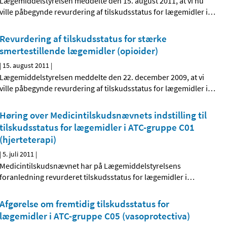
Lægemiddelstyrelsen meddelte den 15. august 2011, at vi nu
ville påbegynde revurdering af tilskudsstatus for lægemidler i
…
Revurdering af tilskudsstatus for stærke
smertestillende lægemidler (opioider)
|
15. august 2011
|
Lægemiddelstyrelsen meddelte den 22. december 2009, at vi
ville påbegynde revurdering af tilskudsstatus for lægemidler i
…
Høring over Medicintilskudsnævnets indstilling til
tilskudsstatus for lægemidler i ATC-gruppe C01
(hjerteterapi)
|
5. juli 2011
|
Medicintilskudsnævnet har på Lægemiddelstyrelsens
foranledning revurderet tilskudsstatus for lægemidler i
…
Afgørelse om fremtidig tilskudsstatus for
lægemidler i ATC-gruppe C05 (vasoprotectiva)