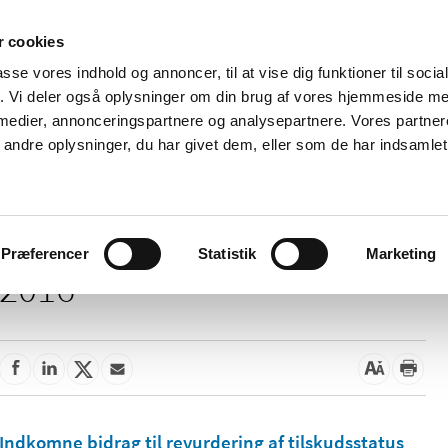
 cookies
passe vores indhold og annoncer, til at vise dig funktioner til soci
Nyheder
Om os
Kontakt
fik. Vi deler også oplysninger om din brug af vores hjemmeside m
 medier, annonceringspartnere og analysepartnere. Vores partne
 og
Tilskud og
Apoteker og salg af
Me
ndre oplysninger, du har givet dem, eller som de har indsamlet 
rmation
priser
medicin
ud
Præferencer
Statistik
Marketing
2016
Indkomne bidrag til revurdering af tilskudsstatus