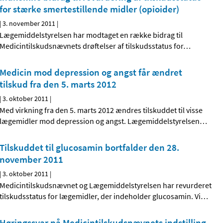
for stærke smertestillende midler (opioider)
|
3. november 2011
|
Lægemiddelstyrelsen har modtaget en række bidrag til
Medicintilskudsnævnets drøftelser af tilskudsstatus for
…
Medicin mod depression og angst får ændret
tilskud fra den 5. marts 2012
|
3. oktober 2011
|
Med virkning fra den 5. marts 2012 ændres tilskuddet til visse
lægemidler mod depression og angst. Lægemiddelstyrelsen
…
Tilskuddet til glucosamin bortfalder den 28.
november 2011
|
3. oktober 2011
|
Medicintilskudsnævnet og Lægemiddelstyrelsen har revurderet
tilskudsstatus for lægemidler, der indeholder glucosamin. Vi
…
Høringssvar på Medicintilskudsnævnets indstilling