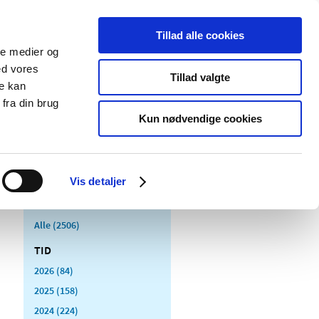
Tillad alle cookies
ale medier og
Udgivelser
Cookies
ed vores
Tillad valgte
re kan
dicinsk
Særlige
fra din brug
styr
produktområder
Kun nødvendige cookies
Vis detaljer
Alle (2506)
TID
2026 (84)
2025 (158)
2024 (224)