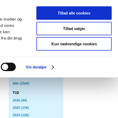
Tillad alle cookies
ale medier og
Udgivelser
Cookies
ed vores
Tillad valgte
re kan
dicinsk
Særlige
fra din brug
styr
produktområder
Kun nødvendige cookies
Vis detaljer
Alle (2506)
TID
2026 (84)
2025 (158)
2024 (224)