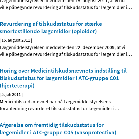
Lægemiddelstyrelsen meddelte den 15. august 2011, at vi nu
ville påbegynde revurdering af tilskudsstatus for lægemidler i
…
Revurdering af tilskudsstatus for stærke
smertestillende lægemidler (opioider)
|
15. august 2011
|
Lægemiddelstyrelsen meddelte den 22. december 2009, at vi
ville påbegynde revurdering af tilskudsstatus for lægemidler i
…
Høring over Medicintilskudsnævnets indstilling til
tilskudsstatus for lægemidler i ATC-gruppe C01
(hjerteterapi)
|
5. juli 2011
|
Medicintilskudsnævnet har på Lægemiddelstyrelsens
foranledning revurderet tilskudsstatus for lægemidler i
…
Afgørelse om fremtidig tilskudsstatus for
lægemidler i ATC-gruppe C05 (vasoprotectiva)