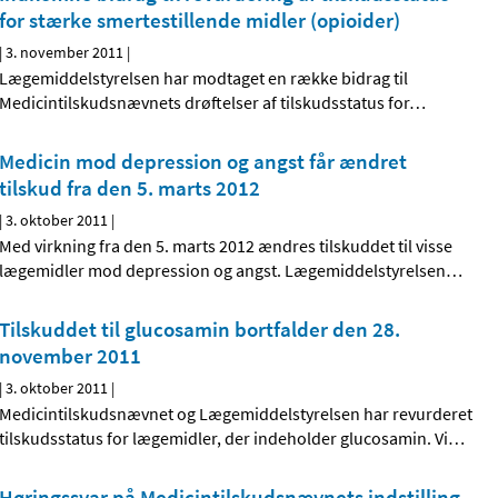
for stærke smertestillende midler (opioider)
|
3. november 2011
|
Lægemiddelstyrelsen har modtaget en række bidrag til
Medicintilskudsnævnets drøftelser af tilskudsstatus for
…
Medicin mod depression og angst får ændret
tilskud fra den 5. marts 2012
|
3. oktober 2011
|
Med virkning fra den 5. marts 2012 ændres tilskuddet til visse
lægemidler mod depression og angst. Lægemiddelstyrelsen
…
Tilskuddet til glucosamin bortfalder den 28.
november 2011
|
3. oktober 2011
|
Medicintilskudsnævnet og Lægemiddelstyrelsen har revurderet
tilskudsstatus for lægemidler, der indeholder glucosamin. Vi
…
Høringssvar på Medicintilskudsnævnets indstilling