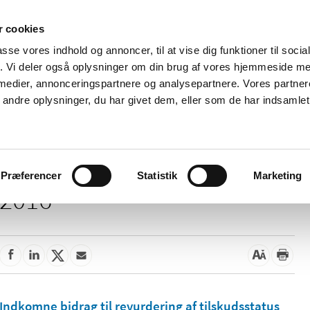
 cookies
passe vores indhold og annoncer, til at vise dig funktioner til soci
Nyheder
Om os
Kontakt
fik. Vi deler også oplysninger om din brug af vores hjemmeside m
 medier, annonceringspartnere og analysepartnere. Vores partne
 og
Tilskud og
Apoteker og salg af
Me
ndre oplysninger, du har givet dem, eller som de har indsamlet 
rmation
priser
medicin
ud
Præferencer
Statistik
Marketing
2016
Indkomne bidrag til revurdering af tilskudsstatus