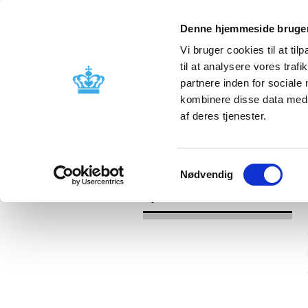
Denne hjemmeside bruger
Vi bruger cookies til at til
til at analysere vores tra
partnere inden for sociale
Godkendelse og
Bivirkninger
kombinere disse data med a
kontrol
produktinfo
af deres tjenester.
/
Nyheder
2016
Samtykkevalg
Nødvendig
Nyheder