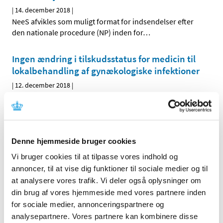
|
14. december 2018
|
NeeS afvikles som muligt format for indsendelser efter
den nationale procedure (NP) inden for
…
Ingen ændring i tilskudsstatus for medicin til
lokalbehandling af gynækologiske infektioner
|
12. december 2018
|
Lægemiddelstyrelsen har truffet afgørelse om
tilskudsstatus for medicin til lokalbehandling af
…
Verkazia får generelt klausuleret tilskud fra 17.
Denne hjemmeside bruger cookies
december 2018
Vi bruger cookies til at tilpasse vores indhold og
|
10. december 2018
|
annoncer, til at vise dig funktioner til sociale medier og til
Lægemiddelstyrelsen har besluttet, at Verkazia skal have
at analysere vores trafik. Vi deler også oplysninger om
generelt klausuleret tilskud til børn og unge med svær
…
din brug af vores hjemmeside med vores partnere inden
for sociale medier, annonceringspartnere og
Fixopost mod grøn stær (forhøjet tryk i øjet) får
analysepartnere. Vores partnere kan kombinere disse
generelt tilskud