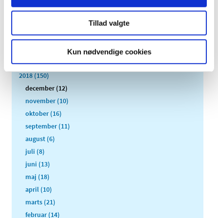
2023 (195)
2022 (197)
Tillad valgte
2021 (516)
2020 (263)
Kun nødvendige cookies
2019 (159)
2018 (150)
december (12)
november (10)
oktober (16)
september (11)
august (6)
juli (8)
juni (13)
maj (18)
april (10)
marts (21)
februar (14)