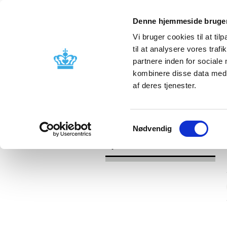
Denne hjemmeside bruger
Vi bruger cookies til at til
til at analysere vores tra
partnere inden for sociale
Godkendelse og
Bivirkninger
kombinere disse data med a
kontrol
produktinfo
af deres tjenester.
/
Nyheder
2016
Samtykkevalg
Nødvendig
Nyheder