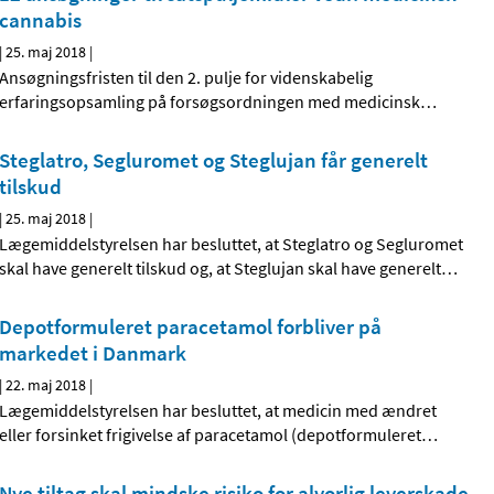
cannabis
|
25. maj 2018
|
Ansøgningsfristen til den 2. pulje for videnskabelig
erfaringsopsamling på forsøgsordningen med medicinsk
…
Steglatro, Segluromet og Steglujan får generelt
tilskud
|
25. maj 2018
|
Lægemiddelstyrelsen har besluttet, at Steglatro og Segluromet
skal have generelt tilskud og, at Steglujan skal have generelt
…
Depotformuleret paracetamol forbliver på
markedet i Danmark
|
22. maj 2018
|
Lægemiddelstyrelsen har besluttet, at medicin med ændret
eller forsinket frigivelse af paracetamol (depotformuleret
…
Nye tiltag skal mindske risiko for alvorlig leverskade