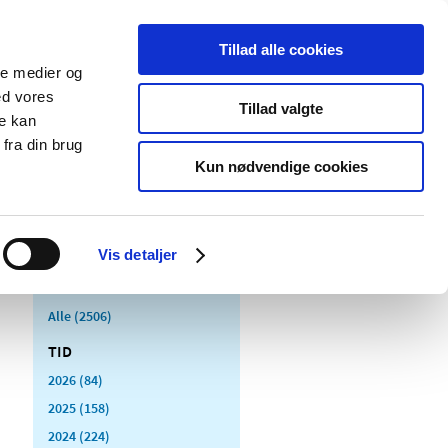
Tillad alle cookies
ale medier og
Udgivelser
Cookies
ed vores
Tillad valgte
re kan
dicinsk
Særlige
fra din brug
styr
produktområder
Kun nødvendige cookies
Vis detaljer
Alle (2506)
TID
2026 (84)
2025 (158)
2024 (224)