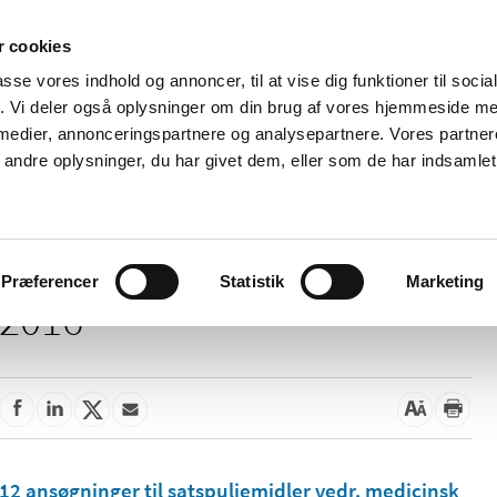
 cookies
passe vores indhold og annoncer, til at vise dig funktioner til soci
Nyheder
Om os
Kontakt
fik. Vi deler også oplysninger om din brug af vores hjemmeside m
 medier, annonceringspartnere og analysepartnere. Vores partne
 og
Tilskud og
Apoteker og salg af
Me
ndre oplysninger, du har givet dem, eller som de har indsamlet 
rmation
priser
medicin
ud
Præferencer
Statistik
Marketing
2016
12 ansøgninger til satspuljemidler vedr. medicinsk