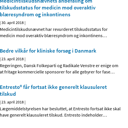
Medicintilskudsnævnets anbefaling om
tilskudsstatus for medicin mod overaktiv
blæresyndrom og inkontinens
|
30. april 2018
|
Medicintilskudsnævnet har revurderet tilskudsstatus for
medicin mod overaktiv blæresyndrom og inkontinens
…
Bedre vilkår for kliniske forsøg i Danmark
|
23. april 2018
|
Regeringen, Dansk Folkeparti og Radikale Venstre er enige om
at fritage kommercielle sponsorer for alle gebyrer for fase
…
Entresto® får fortsat ikke generelt klausuleret
tilskud
|
23. april 2018
|
Lægemiddelstyrelsen har besluttet, at Entresto fortsat ikke skal
have generelt klausuleret tilskud. Entresto indeholder
…