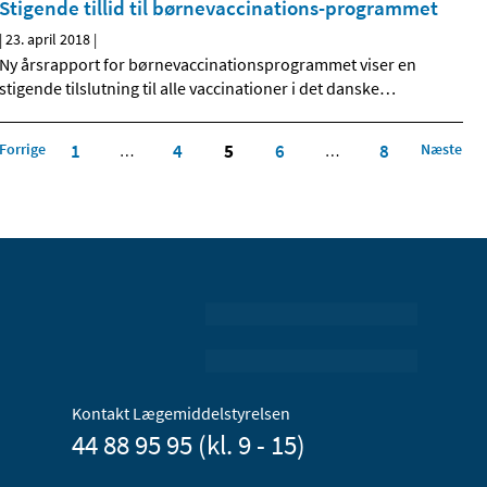
Stigende tillid til børnevaccinations-programmet
|
23. april 2018
|
Ny årsrapport for børnevaccinationsprogrammet viser en
stigende tilslutning til alle vaccinationer i det danske
…
Forrige
1
4
5
6
8
Næste
…
…
Kontakt Lægemiddelstyrelsen
44 88 95 95 (kl. 9 - 15)