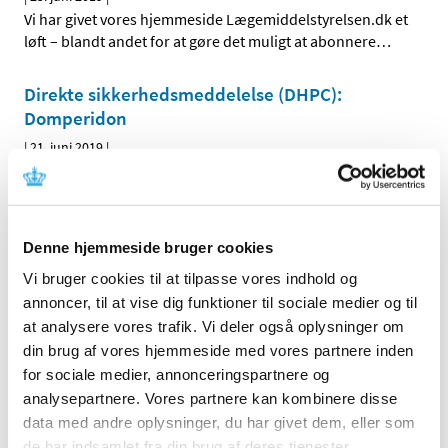
Vi har givet vores hjemmeside Lægemiddelstyrelsen.dk et
løft – blandt andet for at gøre det muligt at abonnere
…
Direkte sikkerhedsmeddelelse (DHPC):
Domperidon
|
21. juni 2019
|
Domperidon (Motilium® og Domperidon “Alternova”):
Fjernelse af doseringsoplysninger for pædiatriske
…
Flutiform K-haler får generelt klausuleret
Denne hjemmeside bruger cookies
tilskud
Vi bruger cookies til at tilpasse vores indhold og
|
7. juni 2019
|
annoncer, til at vise dig funktioner til sociale medier og til
Flutiform K-haler, inhalationsspray (suspension med
at analysere vores trafik. Vi deler også oplysninger om
indhold af fluticason og formoterol i styrkerne 50+5
…
din brug af vores hjemmeside med vores partnere inden
for sociale medier, annonceringspartnere og
To bidrag til revurdering af tilskudsstatus for
analysepartnere. Vores partnere kan kombinere disse
medicin mod knogleskørhed
data med andre oplysninger, du har givet dem, eller som
de har indsamlet fra din brug af deres tjenester.