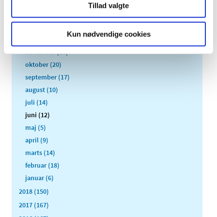
Tillad valgte
2020 (263)
2019 (159)
Kun nødvendige cookies
december (11)
november (23)
oktober (20)
september (17)
august (10)
juli (14)
juni (12)
maj (5)
april (9)
marts (14)
februar (18)
januar (6)
2018 (150)
2017 (167)